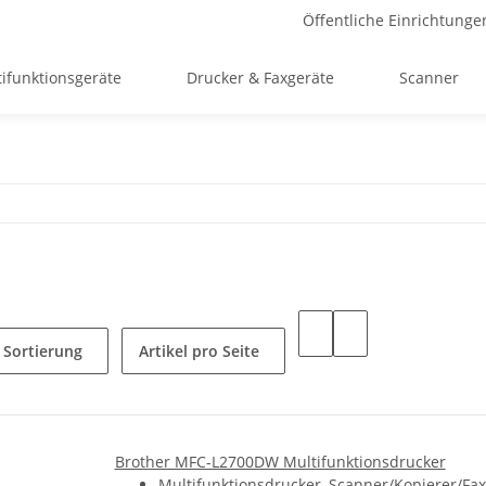
Öffentliche Einrichtunge
ifunktionsgeräte
Drucker & Faxgeräte
Scanner
Sortierung
Artikel pro Seite
Brother MFC-L2700DW Multifunktionsdrucker
Multifunktionsdrucker, Scanner/Kopierer/Fax