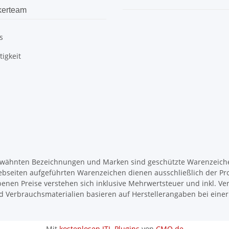
kerteam
s
igkeit
wähnten Bezeichnungen und Marken sind geschützte Warenzeichen
ebseiten aufgeführten Warenzeichen dienen ausschließlich der Pr
enen Preise verstehen sich inklusive Mehrwertsteuer und inkl. Ve
d Verbrauchsmaterialien basieren auf Herstellerangaben bei ein
Mit
kostenlosen JTL-Plugins
von
CMO.de