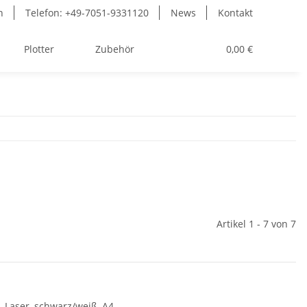
n
Telefon: +49-7051-9331120
News
Kontakt
Plotter
Zubehör
Toner
0,00 €
Artikel 1 - 7 von 7
, Laser, schwarz/weiß, A4