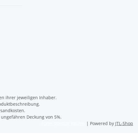
 ihrer jeweiligen Inhaber.
oduktbeschreibung.
rsandkosten.
er ungefähren Deckung von 5%.
Toner günstig kaufen
| Powered by
JTL-Shop