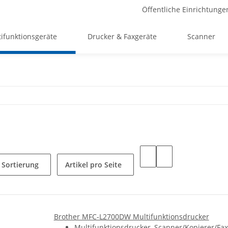
Öffentliche Einrichtunge
ifunktionsgeräte
Drucker & Faxgeräte
Scanner
Sortierung
Artikel pro Seite
Brother MFC-L2700DW Multifunktionsdrucker
Multifunktionsdrucker, Scanner/Kopierer/Fax