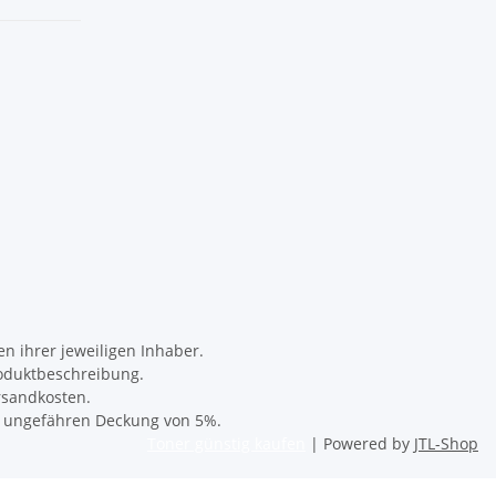
 ihrer jeweiligen Inhaber.
oduktbeschreibung.
rsandkosten.
er ungefähren Deckung von 5%.
Toner günstig kaufen
| Powered by
JTL-Shop