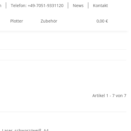
n
Telefon: +49-7051-9331120
News
Kontakt
Plotter
Zubehör
Toner
0,00 €
Artikel 1 - 7 von 7
, Laser, schwarz/weiß, A4