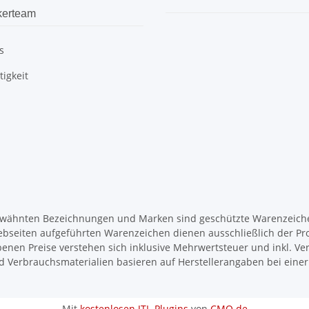
kerteam
s
igkeit
wähnten Bezeichnungen und Marken sind geschützte Warenzeichen
ebseiten aufgeführten Warenzeichen dienen ausschließlich der Pr
enen Preise verstehen sich inklusive Mehrwertsteuer und inkl. Ve
d Verbrauchsmaterialien basieren auf Herstellerangaben bei ein
Mit
kostenlosen JTL-Plugins
von
CMO.de