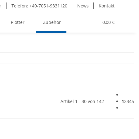
n
Telefon: +49-7051-9331120
News
Kontakt
Plotter
Zubehör
Toner
0,00 €
Artikel 1 - 30 von 142
1
2
3
4
5