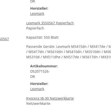
DR
Hersteller:
Lexmark
Lexmark 35S0567 Papierfach
Papierfach
Kapazität: 550 Blatt
Passende Geräte: Lexmark MS415dn / MX417de / 
/ MS417dn / MS610dn / MS410dn / MS510dn / MX6
MS310d / MX511dhe / MX517de / MS617dn / MX31
Artikelnummer:
DS2071526-
DR
Hersteller:
Lexmark
Kyocera IB-30 Netzwerkkarte
Netzwerkkarte