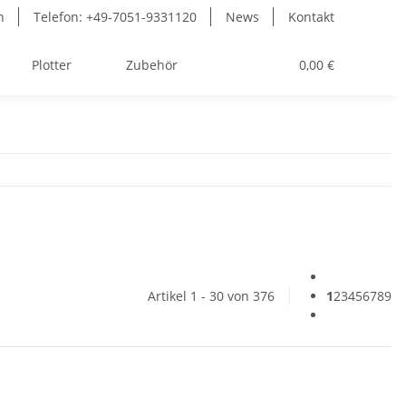
n
Telefon: +49-7051-9331120
News
Kontakt
Plotter
Zubehör
Toner
0,00 €
Artikel 1 - 30 von 376
1
2
3
4
5
6
7
8
9