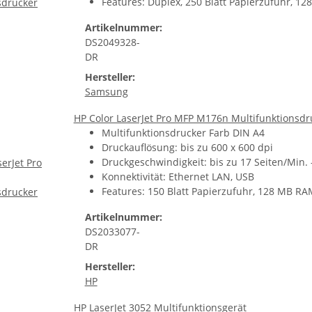
Features: Duplex, 250 Blatt Papierzufuhr, 12
Artikelnummer:
DS2049328-
DR
Hersteller:
Samsung
HP Color LaserJet Pro MFP M176n Multifunktionsdr
Multifunktionsdrucker Farb DIN A4
Druckauflösung: bis zu 600 x 600 dpi
Druckgeschwindigkeit: bis zu 17 Seiten/Min. -
Konnektivität: Ethernet LAN, USB
Features: 150 Blatt Papierzufuhr, 128 MB RA
Artikelnummer:
DS2033077-
DR
Hersteller:
HP
HP LaserJet 3052 Multifunktionsgerät