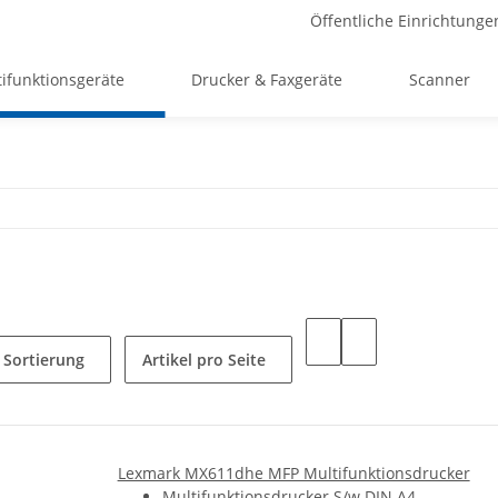
Öffentliche Einrichtunge
ifunktionsgeräte
Drucker & Faxgeräte
Scanner
Sortierung
Artikel pro Seite
Lexmark MX611dhe MFP Multifunktionsdrucker
Multifunktionsdrucker S/w DIN A4