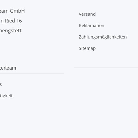
team GmbH
Versand
n Ried 16
Reklamation
hengstett
Zahlungsmöglichkeiten
Sitemap
kerteam
s
igkeit