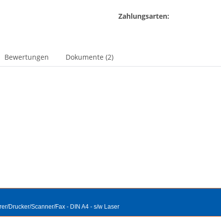
Zahlungsarten:
Bewertungen
Dokumente (2)
erer/Drucker/Scanner/Fax - DIN A4 - s/w Laser