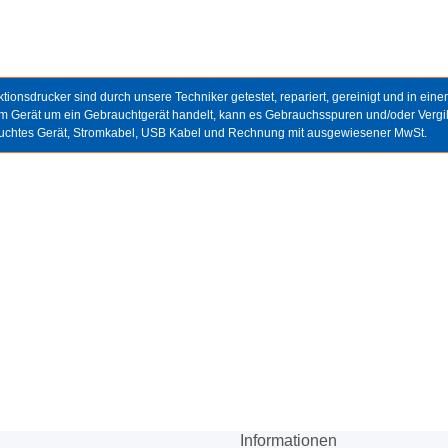
m
tionsdrucker sind durch unsere Techniker getestet, repariert, gereinigt und in ein
em Gerät um ein Gebrauchtgerät handelt, kann es Gebrauchsspuren und/oder Verg
auchtes Gerät, Stromkabel, USB Kabel und Rechnung mit ausgewiesener MwSt.
Informationen