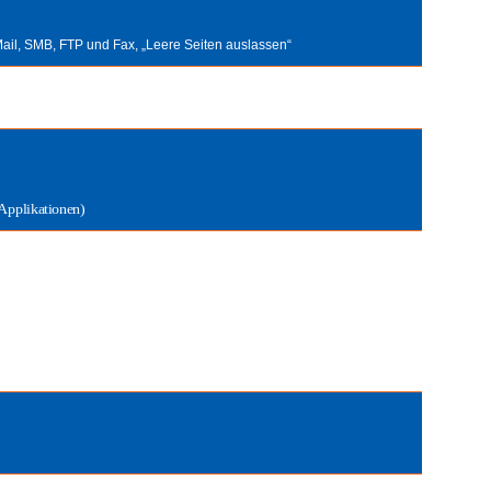
Mail, SMB, FTP und Fax, „Leere Seiten auslassen“
Applikationen)