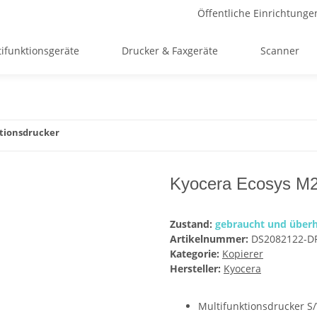
Öffentliche Einrichtunge
ifunktionsgeräte
Drucker & Faxgeräte
Scanner
tionsdrucker
Kyocera Ecosys M25
Zustand:
gebraucht und überh
Artikelnummer:
DS2082122-D
Kategorie:
Kopierer
Hersteller:
Kyocera
Multifunktionsdrucker S