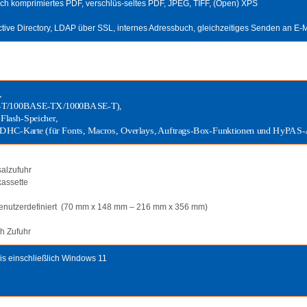
ch komprimiertes PDF, verschlüs-seltes PDF, JPEG, TIFF, (Open) XPS
ctive Directory, LDAP über SSL, internes Adressbuch, gleichzeitiges Senden an E-
,
-T/100BASE-TX/1000BASE-T),
lash-Speicher,
/SDHC-Karte (für Fonts, Macros, Overlays, Auftrags-Box-Funktionen und HyPAS-
salzufuhr
kassette
 benutzerdefiniert (70 mm x 148 mm – 216 mm x 356 mm)
ch Zufuhr
is einschließlich Windows 11