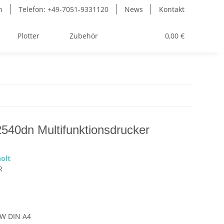
n
Telefon: +49-7051-9331120
News
Kontakt
Plotter
Zubehör
Toner
0,00 €
40dn Multifunktionsdrucker
olt
R
/W DIN A4