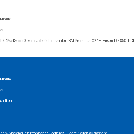
 Minute
den
 3 (PostScript 3-kompatibel), Lineprinter, IBM Proprinter X24E, Epson LQ-850, PDF
 Minute
den
hritten
dem Speicher, elektronisches Sortieren, „Leere Seiten auslassen“,