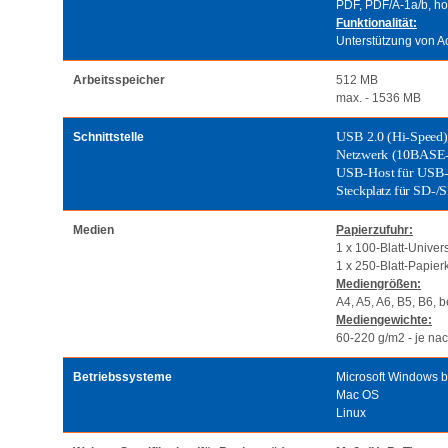
PDF, PDF/A-1a/b, ho
Funktionalität:
Unterstützung von A
Arbeitsspeicher
512 MB
max. - 1536 MB
Schnittstelle
USB 2.0 (Hi-Speed)
Netzwerk (10BASE
USB-Host für USB-F
Steckplatz für SD-
Medien
Papierzufuhr:
1 x 100-Blatt-Univer
1 x 250-Blatt-Papier
Mediengrößen:
A4, A5, A6, B5, B6,
Mediengewichte:
60-220 g/m2 - je na
Betriebssysteme
Microsoft Windows b
Mac OS
Linux