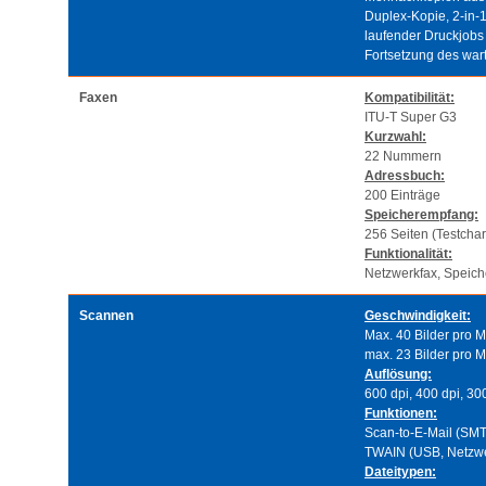
Duplex-Kopie, 2-in-1
laufender Druckjobs
Fortsetzung des war
Faxen
Kompatibilität:
ITU-T Super G3
Kurzwahl:
22 Nummern
Adressbuch:
200 Einträge
Speicherempfang:
256 Seiten (Testcha
Funktionalität:
Netzwerkfax, Speic
Scannen
Geschwindigkeit:
Max. 40 Bilder pro M
max. 23 Bilder pro M
Auflösung:
600 dpi, 400 dpi, 30
Funktionen:
Scan-to-E-Mail (SMT
TWAIN (USB, Netzwe
Dateitypen: