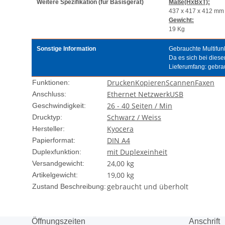
Weitere Spezifikation (für Basisgerät)
Maße(HxBxT):
437 x 417 x 412 m
Gewicht:
19 Kg
Sonstige Information
Gebrauchte Multifunk
Da es sich bei dies
Lieferumfang: gebr
Drucken
Kopieren
Scannen
Faxen
Funktionen:
Ethernet Netzwerk
USB
Anschluss:
26 - 40 Seiten / Min
Geschwindigkeit:
Schwarz / Weiss
Drucktyp:
Kyocera
Hersteller:
DIN A4
Papierformat:
mit Duplexeinheit
Duplexfunktion:
24,00 kg
Versandgewicht:
19,00
kg
Artikelgewicht:
gebraucht und überholt
Zustand Beschreibung:
Öffnungszeiten
Anschrift