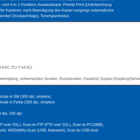
- und 4-in-1-Funktion, Ausweiskopie, Priority Print (Unterbrechung
 für Kopieren, nach Beendigung des Kopier-vorgangs automatische
tenden Druckauf-trags), Tonersparmodus
rt KDC ITU-T A4 #1)
herempfang, zeitversetztes Senden, Rundsenden, Faxabruf, Duplex-Empfang/Send
inute in SW (300 dpi, simplex),
inute in Farbe (300 dpi, simplex)
0 dpi, 200 dpi
P over SSL), Scan-to-FTP (FTP over SSL), Scan-to-PC(SMB),
rk), WSD(WIA)-Scan (USB, Netzwerk), Scan-to-USB-Host