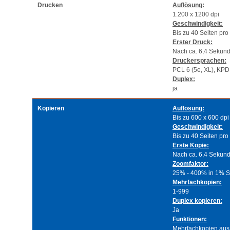
Drucken
Auflösung:
1.200 x 1200 dpi
Geschwindigkeit:
Bis zu 40 Seiten pro
Erster Druck:
Nach ca. 6,4 Sekun
Druckersprachen:
PCL 6 (5e, XL), KPDL
Duplex:
ja
Kopieren
Auflösung:
Bis zu 600 x 600 dpi
Geschwindigkeit:
Bis zu 40 Seiten pro
Erste Kopie:
Nach ca. 6,4 Sekun
Zoomfaktor:
25% - 400% in 1% Sc
Mehrfachkopien:
1-999
Duplex kopieren:
Ja
Funktionen:
Mehrfachkopien aus 