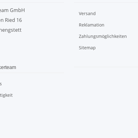
team GmbH
Versand
n Ried 16
Reklamation
hengstett
Zahlungsmöglichkeiten
Sitemap
kerteam
s
igkeit