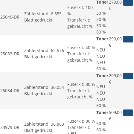
Toner
279,00
Fuserkit:
100
€
30 %
Zählerstand:
6.355
%
25046-DR
30 %
Blatt gedruckt
Transferkit:
30 %
gebraucht %
80 %
Toner
299,00
€
Fuserkit:
40 %
NEU
Zählerstand:
62.576
25033-DR
Transferkit:
NEU
Blatt gedruckt
gebraucht %
NEU
60 %
Toner
299,00
€
Fuserkit:
80 %
NEU
Zählerstand:
30.054
25034-DR
Transferkit:
NEU
Blatt gedruckt
gebraucht %
NEU
60 %
Toner
509,00
€
Fuserkit:
80 %
60 %
Zählerstand:
36.863
23979-DR
Transferkit:
60 %
Blatt gedruckt
NEU