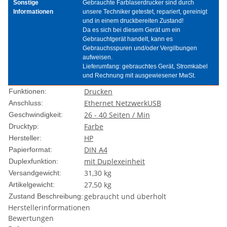
Sonstige
Gebrauchte Farblaserdrucker sind durch
Informationen
unsere Techniker getestet, repariert, gereinigt
und in einem druckbereiten Zustand!
Da es sich bei diesem Gerät um ein
Gebrauchtgerät handelt, kann es
Gebrauchsspuren und/oder Vergilbungen
aufweisen.
Lieferumfang: gebrauchtes Gerät, Stromkabel
und Rechnung mit ausgewiesener MwSt.
Drucken
Funktionen:
Ethernet Netzwerk
USB
Anschluss:
26 - 40 Seiten / Min
Geschwindigkeit:
Farbe
Drucktyp:
HP
Hersteller:
DIN A4
Papierformat:
mit Duplexeinheit
Duplexfunktion:
31,30 kg
Versandgewicht:
27,50
kg
Artikelgewicht:
gebraucht und überholt
Zustand Beschreibung:
Herstellerinformationen
Bewertungen