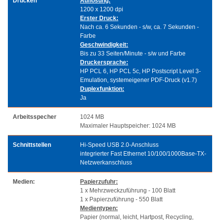
Drucken
Auflösung:
1200 x 1200 dpi
Erster Druck:
Nach ca. 6 Sekunden - s/w, ca. 7 Sekunden -
Farbe
Geschwindigkeit:
Bis zu 33 Seiten/Minute - s/w und Farbe
Druckersprache:
HP PCL 6, HP PCL 5c, HP Postscript Level 3-
Emulation, systemeigener PDF-Druck (v1.7)
Duplexfunktion:
Ja
Arbeitsspecher
1024 MB
Maximaler Hauptspeicher: 1024 MB
Schnittstellen
Hi-Speed USB 2.0-Anschluss
integrierter Fast Ethernet 10/100/1000Base-TX-
Netzwerkanschluss
Medien:
Papierzufuhr:
1 x Mehrzweckzuführung - 100 Blatt
1 x Papierzuführung - 550 Blatt
Medientypen:
Papier (normal, leicht, Hartpost, Recycling,