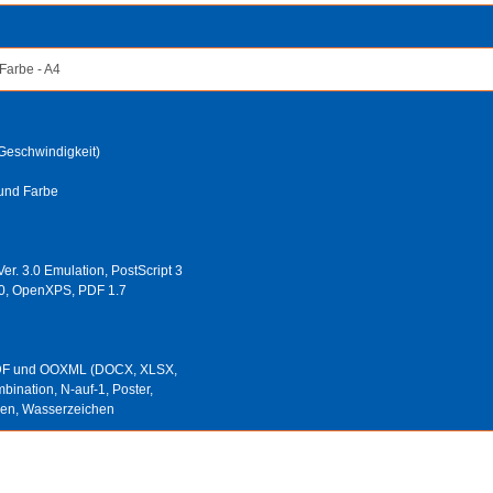
 Farbe - A4
 Geschwindigkeit)
 und Farbe
er. 3.0 Emulation, PostScript 3
.0, OpenXPS, PDF 1.7
 PDF und OOXML (DOCX, XLSX,
ination, N-auf-1, Poster,
nen, Wasserzeichen