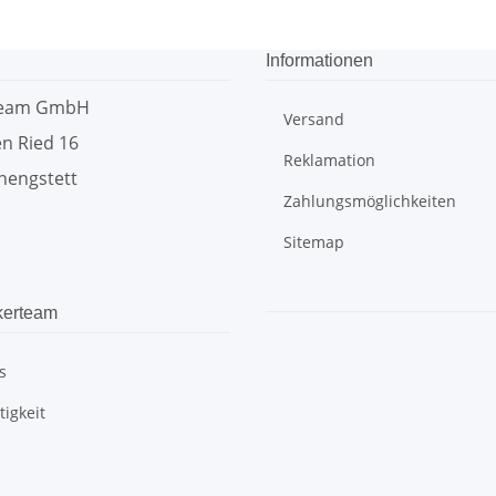
Informationen
team GmbH
Versand
n Ried 16
Reklamation
hengstett
Zahlungsmöglichkeiten
Sitemap
kerteam
s
igkeit