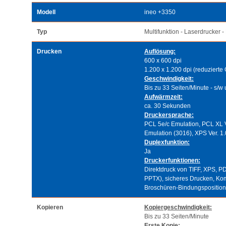
Modell
ineo +3350
Typ
Multifunktion - Laserdrucker -
Drucken
Auflösung:
600 x 600 dpi
1.200 x 1.200 dpi (reduzierte
Geschwindigkeit:
Bis zu 33 Seiten/Minute - s/w
Aufwärmzeit:
ca. 30 Sekunden
Druckersprache:
PCL 5e/c Emulation, PCL XL V
Emulation (3016), XPS Ver. 1
Duplexfunktion:
Ja
Druckerfunktionen:
Direktdruck von TIFF, XPS,
PPTX), sicheres Drucken, Komb
Broschüren-Bindungspositio
Kopieren
Kopiergeschwindigkeit:
Bis zu 33 Seiten/Minute
Erste Kopie: