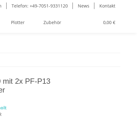
n
Telefon: +49-7051-9331120
News
Kontakt
Plotter
Zubehör
Toner
0,00 €
 mit 2x PF-P13
er
olt
R