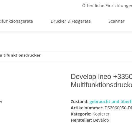
Öffentliche Einrichtunge
ifunktionsgeräte
Drucker & Faxgeräte
Scanner
Multifunktionsdrucker
Develop ineo +3350
Multifunktionsdruck
Zustand:
gebraucht und überh
Artikelnummer:
DS2060050-D
Kategorie:
Kopierer
Hersteller:
Develop