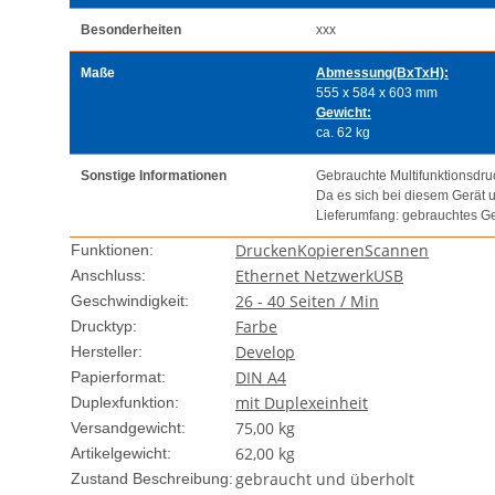
Besonderheiten
xxx
Maße
Abmessung(BxTxH):
555 x 584 x 603 mm
Gewicht:
ca. 62 kg
Sonstige Informationen
Gebrauchte Multifunktionsdruc
Da es sich bei diesem Gerät 
Lieferumfang: gebrauchtes G
Drucken
Kopieren
Scannen
Funktionen:
Ethernet Netzwerk
USB
Anschluss:
26 - 40 Seiten / Min
Geschwindigkeit:
Farbe
Drucktyp:
Develop
Hersteller:
DIN A4
Papierformat:
mit Duplexeinheit
Duplexfunktion:
75,00 kg
Versandgewicht:
62,00
kg
Artikelgewicht:
gebraucht und überholt
Zustand Beschreibung: