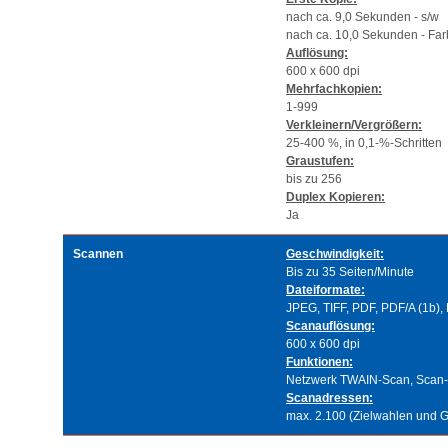
nach ca. 9,0 Sekunden - s/w
nach ca. 10,0 Sekunden - Fa
Auflösung:
600 x 600 dpi
Mehrfachkopien:
1-999
Verkleinern/Vergrößern:
25-400 %, in 0,1-%-Schritten
Graustufen:
bis zu 256
Duplex Kopieren:
Ja
Scannen
Geschwindigkeit:
Bis zu 35 Seiten/Minute
Dateiformate:
JPEG, TIFF, PDF, PDF/A (1b),
Scanauflösung:
600 x 600 dpi
Funktionen:
Netzwerk TWAIN-Scan, Scan-t
Scanadressen:
max. 2.100 (Zielwahlen und 