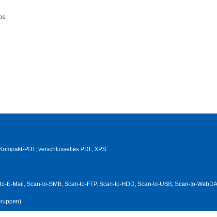
rbe
 Kompakt-PDF, verschlüsseltes PDF, XPS
o-E-Mail, Scan-to-SMB, Scan-to-FTP, Scan-to-HDD, Scan-to-USB, Scan-to-WebD
Gruppen)