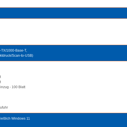
-TX/1000-Base-T,
ktdruck/Scan-to-USB)
t
t
nzug - 100 Blatt
Zufuhr
ließlich Windows 11