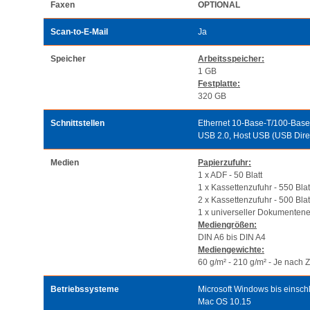
Faxen
OPTIONAL
Scan-to-E-Mail
Ja
Speicher
Arbeitsspeicher:
1 GB
Festplatte:
320 GB
Schnittstellen
Ethernet 10-Base-T/100-Base
USB 2.0, Host USB (USB Dire
Medien
Papierzufuhr:
1 x ADF - 50 Blatt
1 x Kassettenzufuhr - 550 Blat
2 x Kassettenzufuhr - 500 Blat
1 x universeller Dokumentenei
Mediengrößen:
DIN A6 bis DIN A4
Mediengewichte:
60 g/m² - 210 g/m² - Je nach 
Betriebssysteme
Microsoft Windows bis einsch
Mac OS 10.15