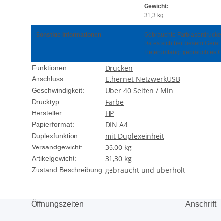
Gewicht:
31,3 kg
Sonstige Informationen
Gebrauchte Farblaserdrucker 
Da es sich bei diesem Gerä
Lieferumfang: gebrauchtes 
Drucken
Funktionen:
Ethernet Netzwerk
USB
Anschluss:
Uber 40 Seiten / Min
Geschwindigkeit:
Farbe
Drucktyp:
HP
Hersteller:
DIN A4
Papierformat:
mit Duplexeinheit
Duplexfunktion:
36,00 kg
Versandgewicht:
31,30
kg
Artikelgewicht:
gebraucht und überholt
Zustand Beschreibung:
Öffnungszeiten
Anschrift