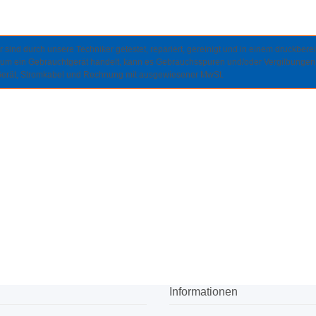
sind durch unsere Techniker getestet, repariert, gereinigt und in einem druckbere
t um ein Gebrauchtgerät handelt, kann es Gebrauchsspuren und/oder Vergilbungen
Gerät, Stromkabel und Rechnung mit ausgewiesener MwSt.
Informationen