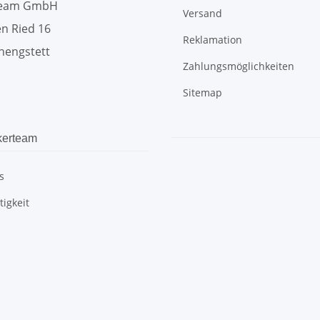
team GmbH
Versand
n Ried 16
Reklamation
hengstett
Zahlungsmöglichkeiten
Sitemap
kerteam
s
igkeit