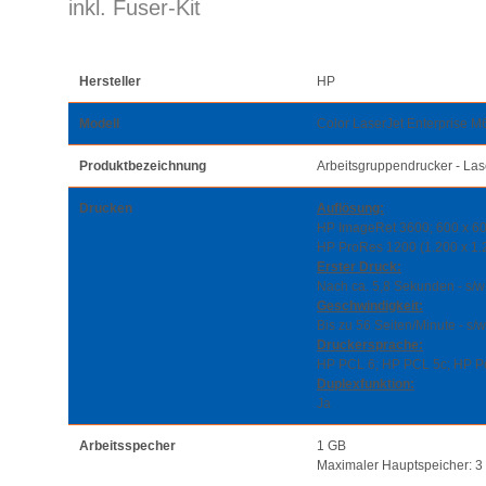
inkl. Fuser-Kit
Hersteller
HP
Modell
Color LaserJet Enterprise 
Produktbezeichnung
Arbeitsgruppendrucker - Lase
Drucken
Auflösung:
HP ImageRet 3600; 600 x 60
HP ProRes 1200 (1.200 x 1.
Erster Druck:
Nach ca. 5,8 Sekunden - s/
Geschwindigkeit:
Bis zu 56 Seiten/Minute - s/
Druckersprache:
HP PCL 6; HP PCL 5c; HP Post
Duplexfunktion:
Ja
Arbeitsspecher
1 GB
Maximaler Hauptspeicher: 3