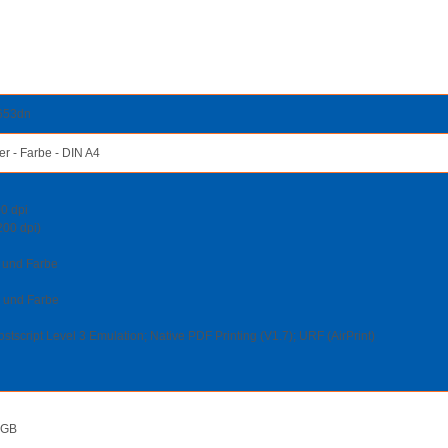
M653dn
r - Farbe - DIN A4
0 dpi
200 dpi)
w und Farbe
w und Farbe
script Level 3 Emulation; Native PDF Printing (V1.7); URF (AirPrint)
 GB