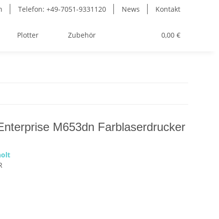
n
Telefon: +49-7051-9331120
News
Kontakt
Plotter
Zubehör
Toner
0,00 €
Enterprise M653dn Farblaserdrucker
olt
R