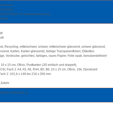
nschluss;
schlüsse;
/100/1000 Base-TX-Netzwerkanschluss;
module
tt
att
post, Recycling, mittelschwer, schwer, mittelschwer glänzend, schwer glänzend,
nzend, Karten, Karten glänzend), farbige Transparentfolien, Etiketten,
ge, Vordrucke, gelochtes, farbiges, raues Papier, Folie opak, benutzerdefiniert
 10 x 15 cm, Oficio, Postkarten (JIS einfach und doppelt),
C6); Fach 2: A4, A5, A6, RA4, B5, B6, 10 x 15 cm, Oficio, 16k, Dpostcard
Fach 2: 101,6 x 148 bis 216 x 356 mm
 Zufuhr
hließlich Windows 11