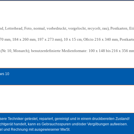
, Letterhead, Foto, normal, vorbedruckt, vorgelocht, recycelt, rau), Postkarten, E
 270 mm, 184 x 260 mm, 197 x 273 mm), 10 x 15 cm, Oficio 216 x 340 mm, Postkarten
ge (Nr. 10, Monarch); benutzerdefinierte Medienformate: 100 x 148 bis 216 x 356 mm 
ows 10
re Techniker getestet, repariert, gereinigt und in einem druckbereiten Zustand!
chtgerät handelt, kann es Gebrauchsspuren und/oder Vergilbungen aufweisen.
bel und Rechnung mit ausgewiesener MwSt.