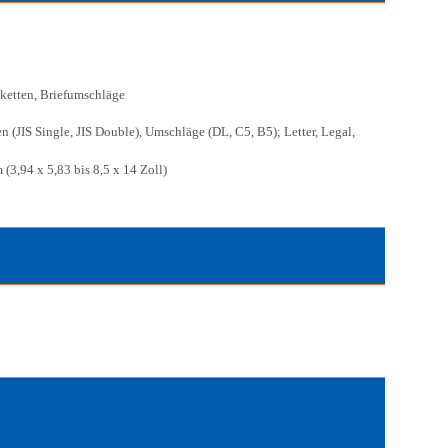
tiketten, Briefumschläge
 (JIS Single, JIS Double), Umschläge (DL, C5, B5); Letter, Legal,
(3,94 x 5,83 bis 8,5 x 14 Zoll)