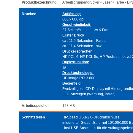
Produktbezeichnung
Arbeitsgruppendrucker - Laser - Farbe - DI
Drucken
Auflösung:
600 x 600 dpi
Geschwindigkeit:
27 Seiten/Minute - s/w & Farbe
Erster Druck:
ca . 11,5 Sekunden - Farbe
ca . 11,4 Sekunden - s/w
Druckersprachen:
HP PCL 6, HP PCL 5c, HP Postscript Level 
Duplexfunktion:
Ja
Drucktechnologie:
HP Image REt 3.600
Bedienfeld:
Zweizeiliges LCD-Display mit Hintergrundbel
LED-Anzeigen (Warnung, Bereit)
Arbeitsspeicher
128 MB
Schnittstellen
Hi-Speed USB-2.0-Druckanschluss,
integrierter Gigabit Ethernet 10/100/1000 
Host-USB-Anschluss für die Auftragsspeich