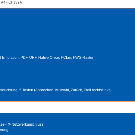
N A4 - CF389A
3 Emulation, PDF, URF, Native Office, PCLm, PWG-Raster
euchtung; 5 Tasten (Abbrechen, Auswahl, Zurück, Pfeil rechts/links);
Base-TX-Netzwerkanschluss,
erung