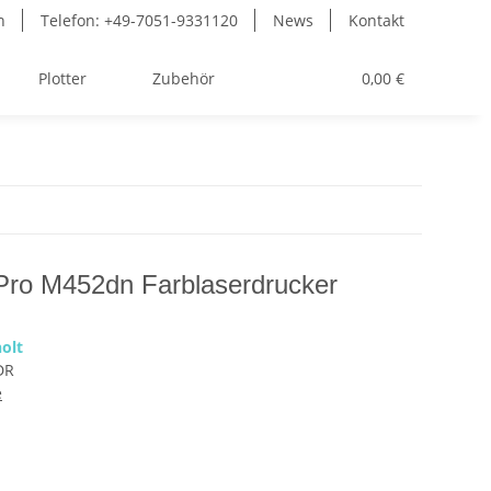
n
Telefon: +49-7051-9331120
News
Kontakt
Plotter
Zubehör
Toner
0,00 €
Pro M452dn Farblaserdrucker
olt
DR
e