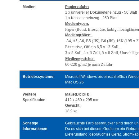
Medien:
Papierzufuhr:
1 x univereller Dokumeteneinzug - 50 Blatt
1 x Kassetteneinzug - 250 Blatt
Medientypen:
Paper (Bond, Broschüre, farbig, hochglänzend
Mediengrößen:
A4, A5, A6, B5 (JIS), B6 (JIS), 16K (195 x
Executive, Officio 8,5 x 13 Zoll,
3 x 5 Zoll, 4 x 6 Zoll, 5 x 8 Zoll, Umschlä
Mediengewichte:
60-220 g/m2 je nach Zufuhr
Betriebssysteme:
Microsoft Windows bis einschließlich Wind
Mac OS 26
Weitere
Maße(BxTxH):
Spezifikation
412 x 469 x 295 mm
Gewicht:
18,9 kg
Sonstige
Gebrauchte Farblaserdrucker sind durch unse
Informationen
Da es sich bei diesem Gerät um ein Gebrau
Lieferumfang: gebrauchtes Gerät, Stromka