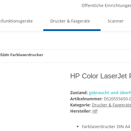
Öffentliche Einrichtunge
ifunktionsgeräte
Drucker & Faxgeräte
Scanner
452dn Farblaserdrucker
HP Color LaserJet 
Zustand:
gebraucht und überh
Artikelnummer:
DS20555650-
Kategorie:
Drucker & Faxgerät
Hersteller:
HP
Farblaserdrucker DIN A4