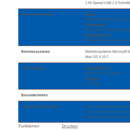
1 Hi-Speed USB 2.0 Schnitts
Medienhandhabung
Zufuhr
:
Einzelblattzuführung, Rolle
Medienarten
:
Gestrichenes Papier, Hochgl
Medienformate
:
Beliebige Formate über 210 
Betriebssysteme
Betriebssysteme Microsoft 
Mac OS X 10.7
Abmessungen
Größe(BxTxH):
1690 x 674 x 1100 mm
Gewicht
:
ca. 45 kg
Besonderheiten
Sonstige Informationen
Gebrauchte Plotter sind durc
Da es sich bei diesem Gerä
Lieferumfang: gebrauchtes 
Drucken
Funktionen: