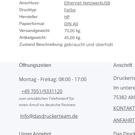
Ethernet Netzwerk
USB
Anschluss:
Farbe
Drucktyp:
HP
Hersteller:
DIN A0
Papierformat:
70,00 kg
Versandgewicht:
45,00
kg
Artikelgewicht:
gebraucht und überholt
Zustand Beschreibung:
Öffnungszeiten
Anschrift
Drucker
Montag - Freitag: 08:00 - 17:00
Im untere
+49 7051/9331120
75382 Alt
zum ortsüblichen Telefontarif für
einen Anruf ins deutsche Festnetz
KONTAKT
Info@dasdruckerteam.de
ANFAHRT
Unser Angebot
Das Druc