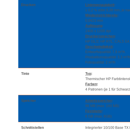
Drucken
Liniengenauigkeit
:
± 0,2 % oder 0,38 mm, je na
Mindeststrichbreite
:
0,0423 mm
Auflösung
:
2400 x 1200 dpi
Druckersprachen
:
HP GL/2, HP RTL, CALS G4,
Geschwindigkeit
:
Entwurfsqualität: 7,9 m²/h.
Produktionsqualität: 3,3 m²/h
Fotoqualität: 2 m²/h
Tinte
Typ
:
Thermischer HP Farbtintens
Farben
:
4 Patronen (je 1 für Schwar
Speicher
Arbeitsspeicher
:
96 MB (max. 160 MB)
Festplatte
:
6 GB (max. 6GB)
Schnittstellen
Integrierter 10/100 Base TX 