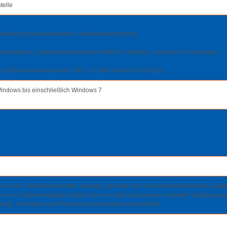
telle
nzuführung mit automatischer Schneideeinrichtung
anzmedien, rückseitig beleuchtbare Medien, Vinylfolie, Leinwand, Posterpapier
x 210 mm und kürzer als 1.067 x 15.240 mm (42 x 610 Zoll)
Windows bis einschließlich Windows 7
h unsere Techniker getestet, repariert, gereinigt und in einem druckbereiten Zusta
t um ein Gebrauchtgerät handelt, kann es Gebrauchsspuren und/oder Vergilbungen
Gerät, Stromkabel und Rechnung mit ausgewiesener MwSt.