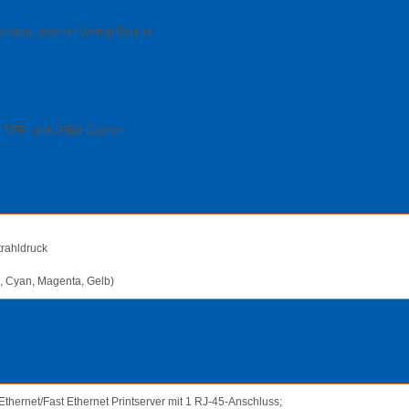
chdem, welcher Wert größer ist
 TIFF- und JPEG-Dateien
.
trahldruck
z, Cyan, Magenta, Gelb)
Ethernet/Fast Ethernet Printserver mit 1 RJ-45-Anschluss;