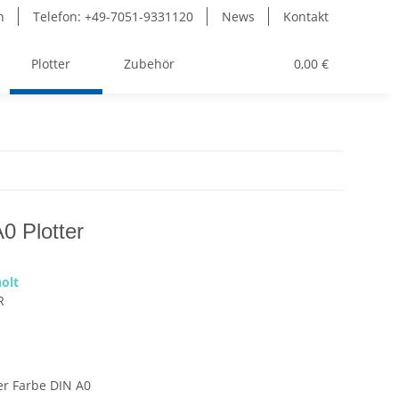
n
Telefon: +49-7051-9331120
News
Kontakt
Plotter
Zubehör
Toner
0,00 €
0 Plotter
olt
R
er Farbe DIN A0