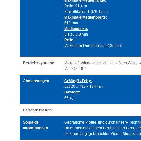
Maximale Medienlänge:
Rolle: 91,4 m
Einzelblätter: 1.676,4 mm
Maximale Medienbreite:
610 mm
Mediendicke:
Bis zu 0,8 mm
Rolle:
Maximaler Durchmesser: 136 mm
Betriebssysteme
Microsoft Windows bis einschließlich Windo
Mac OS 10.7
Abmessungen
Größe(BxTxH):
12620 x 732 x 1047 mm
Gewicht:
65 kg
Besonderheiten
Sonstige
Gebrauchte Plotter sind durch unsere Technik
Informationen
Da es sich bei diesem Gerät um ein Gebrauc
Lieferumfang: gebrauchtes Gerät, Stromkab