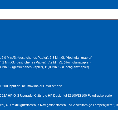
2,0 Min./S. (gestrichenes Papier), 5,8 Min./S. (Hochglanzpapier)
,2 Min./S. (gestrichenes Papier), 7,9 Min./S. (Hochglanzpapier)
8 Min./S. (gestrichenes Papier), 15,0 Min./S. (Hochglanzpapier)
 1.200 Input-dpi bei maximaler Detailschärfe
92A HP-Gl/2 Upgrade-Kit für die HP Designjet Z2100/Z3100 Fotodruckerserie
l, 4 Direktzugriffstasten, 7 Navigationstasten und 2 zweifarbige Lampen(Bereit, B