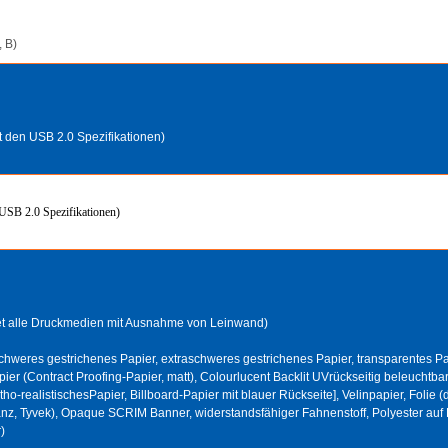
, B)
t den USB 2.0 Spezifikationen)
 USB 2.0 Spezifikationen)
et alle Druckmedien mit Ausnahme von Leinwand)
schweres gestrichenes Papier, extraschweres gestrichenes Papier, transparentes Pa
ier (Contract Proofing-Papier, matt), Colourlucent Backlit UVrückseitig beleuchtbar
litho-realistischesPapier, Billboard-Papier mit blauer Rückseite], Velinpapier, Folie 
nz, Tyvek), Opaque SCRIM Banner, widerstandsfähiger Fahnenstoff, Polyester auf Pa
)