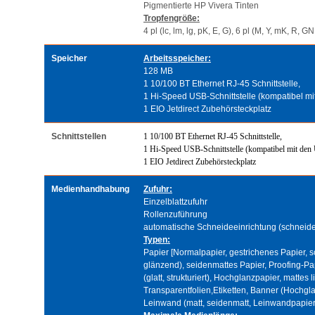
Pigmentierte HP Vivera Tinten
Tropfengröße:
4 pl (lc, lm, lg, pK, E, G), 6 pl (M, Y, mK, R, GN
Speicher
Arbeitsspeicher:
128 MB
1 10/100 BT Ethernet RJ-45 Schnittstelle,
1 Hi-Speed USB-Schnittstelle (kompatibel mi
1 EIO Jetdirect Zubehörsteckplatz
Schnittstellen
1 10/100 BT Ethernet RJ-45 Schnittstelle,
1 Hi-Speed USB-Schnittstelle (kompatibel mit den
1 EIO Jetdirect Zubehörsteckplatz
Medienhandhabung
Zufuhr:
Einzelblattzufuhr
Rollenzuführung
automatische Schneideeinrichtung (schneid
Typen:
Papier [Normalpapier, gestrichenes Papier, 
glänzend), seidenmattes Papier, Proofing-Pap
(glatt, strukturiert), Hochglanzpapier, mattes 
Transparentfolien,Etiketten, Banner (Hochgla
Leinwand (matt, seidenmatt, Leinwandpapier