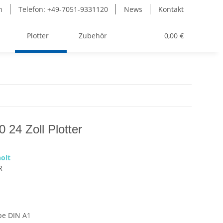
n
Telefon: +49-7051-9331120
News
Kontakt
Plotter
Zubehör
Toner
0,00 €
 24 Zoll Plotter
olt
R
be DIN A1