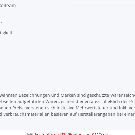
kerteam
s
igkeit
wähnten Bezeichnungen und Marken sind geschützte Warenzeichen
ebseiten aufgeführten Warenzeichen dienen ausschließlich der Pr
enen Preise verstehen sich inklusive Mehrwertsteuer und inkl. Ve
d Verbrauchsmaterialien basieren auf Herstellerangaben bei ein
Mit
kostenlosen JTL-Plugins
von
CMO.de