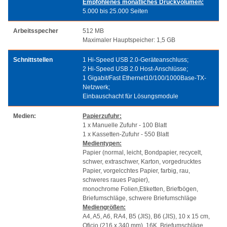
Empfohlenes monatliches Druckvolumen:
5.000 bis 25.000 Seiten
Arbeitsspecher
512 MB
Maximaler Hauptspeicher: 1,5 GB
Schnittstellen
1 Hi-Speed USB 2.0-Geräteanschluss;
2 Hi-Speed USB 2.0 Host-Anschlüsse;
1 Gigabit/Fast Ethernet10/100/1000Base-TX-
Netzwerk;
Einbauschacht für Lösungsmodule
Medien:
Papierzufuhr:
1 x Manuelle Zufuhr - 100 Blatt
1 x Kassetten-Zufuhr - 550 Blatt
Medientypen:
Papier (normal, leicht, Bondpapier, recycelt,
schwer, extraschwer, Karton, vorgedrucktes
Papier, vorgelcchtes Papier, farbig, rau,
schweres raues Papier),
monochrome Folien,Etiketten, Briefbögen,
Briefumschläge, schwere Briefumschläge
Mediengrößen:
A4, A5, A6, RA4, B5 (JIS), B6 (JIS), 10 x 15 cm,
Oficio (216 x 340 mm), 16K, Briefumschläge