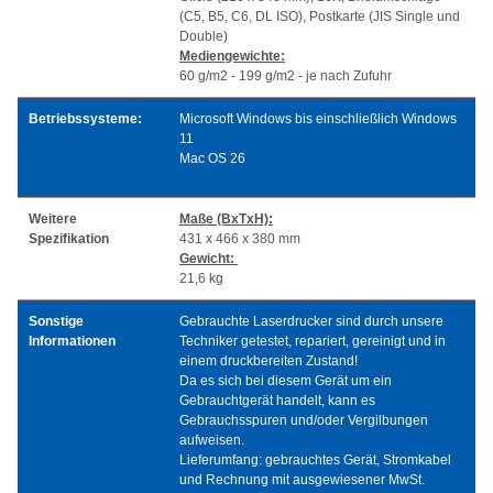
(C5, B5, C6, DL ISO), Postkarte (JIS Single und
Double)
Mediengewichte:
60 g/m2 - 199 g/m2 - je nach Zufuhr
Betriebssysteme:
Microsoft Windows bis einschließlich Windows
11
Mac OS 26
Weitere
Maße (BxTxH):
Spezifikation
431 x 466 x 380 mm
Gewicht:
21,6 kg
Sonstige
Gebrauchte Laserdrucker sind durch unsere
Informationen
Techniker getestet, repariert, gereinigt und in
einem druckbereiten Zustand!
Da es sich bei diesem Gerät um ein
Gebrauchtgerät handelt, kann es
Gebrauchsspuren und/oder Vergilbungen
aufweisen.
Lieferumfang: gebrauchtes Gerät, Stromkabel
und Rechnung mit ausgewiesener MwSt.