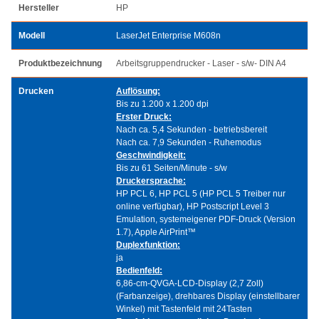
Hersteller
HP
Modell
LaserJet Enterprise M608n
Produktbezeichnung
Arbeitsgruppendrucker - Laser - s/w- DIN A4
Drucken
Auflösung:
Bis zu 1.200 x 1.200 dpi
Erster Druck:
Nach ca. 5,4 Sekunden - betriebsbereit
Nach ca. 7,9 Sekunden - Ruhemodus
Geschwindigkeit:
Bis zu 61 Seiten/Minute - s/w
Druckersprache:
HP PCL 6, HP PCL 5 (HP PCL 5 Treiber nur
online verfügbar), HP Postscript Level 3
Emulation, systemeigener PDF-Druck (Version
1.7), Apple AirPrint™
Duplexfunktion:
ja
Bedienfeld:
6,86-cm-QVGA-LCD-Display (2,7 Zoll)
(Farbanzeige), drehbares Display (einstellbarer
Winkel) mit Tastenfeld mit 24Tasten