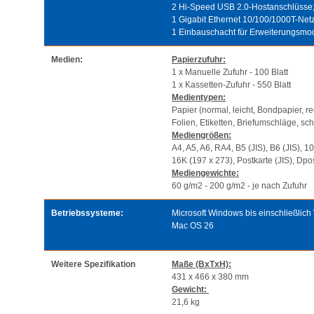
2 Hi-Speed USB 2.0-Hostanschlüsse
1 Gigabit Ethernet 10/100/1000T-Net
1 Einbauschacht für Erweiterungsmo
Medien:
Papierzufuhr:
1 x Manuelle Zufuhr - 100 Blatt
1 x Kassetten-Zufuhr - 550 Blatt
Medientypen:
Papier (normal, leicht, Bondpapier, r
Folien, Etiketten, Briefumschläge, s
Mediengrößen:
A4, A5, A6, RA4, B5 (JIS), B6 (JIS), 1
16K (197 x 273), Postkarte (JIS), Dpo
Mediengewichte:
60 g/m2 - 200 g/m2 - je nach Zufuhr
Betriebssysteme:
Microsoft Windows bis einschließlic
Mac OS 26
Weitere Spezifikation
Maße (BxTxH):
431 x 466 x 380 mm
Gewicht:
21,6 kg