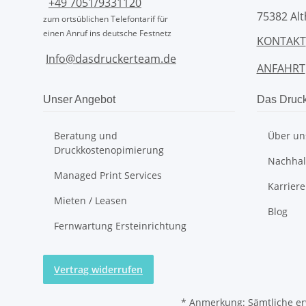
+49 7051/9331120
75382 Alt
zum ortsüblichen Telefontarif für
einen Anruf ins deutsche Festnetz
KONTAKT
Info@dasdruckerteam.de
ANFAHRT
Unser Angebot
Das Druc
Beratung und
Über un
Druckkostenopimierung
Nachhalt
Managed Print Services
Karriere
Mieten / Leasen
Blog
Fernwartung Ersteinrichtung
Vertrag widerrufen
*
Anmerkung: Sämtliche er