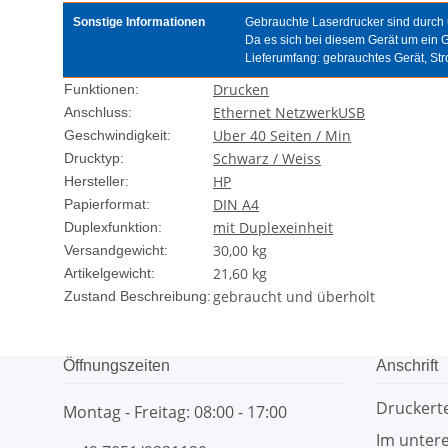
Sonstige Informationen
Gebrauchte Laserdrucker sind durch u
Da es sich bei diesem Gerät um ein 
Lieferumfang: gebrauchtes Gerät, S
Drucken
Funktionen:
Ethernet Netzwerk
USB
Anschluss:
Uber 40 Seiten / Min
Geschwindigkeit:
Schwarz / Weiss
Drucktyp:
HP
Hersteller:
DIN A4
Papierformat:
mit Duplexeinheit
Duplexfunktion:
30,00 kg
Versandgewicht:
21,60
kg
Artikelgewicht:
gebraucht und überholt
Zustand Beschreibung:
Öffnungszeiten
Anschrift
Drucker
Montag - Freitag: 08:00 - 17:00
Im untere