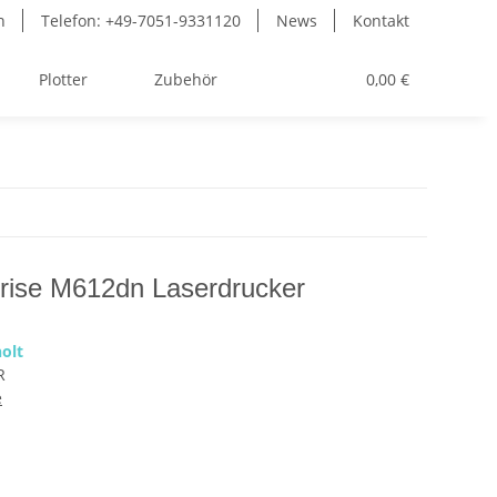
n
Telefon: +49-7051-9331120
News
Kontakt
Plotter
Zubehör
Toner
0,00 €
rise M612dn Laserdrucker
olt
R
e