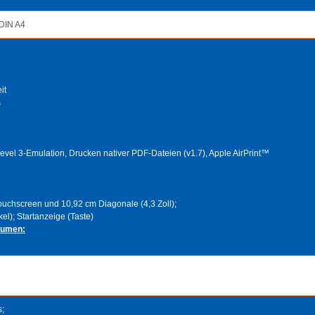
 DIN A4
it
s
vel 3-Emulation, Drucken nativer PDF-Dateien (v1.7), Apple AirPrint™
ouchscreen und 10,92 cm Diagonale (4,3 Zoll);
el); Startanzeige (Taste)
lumen:
s;