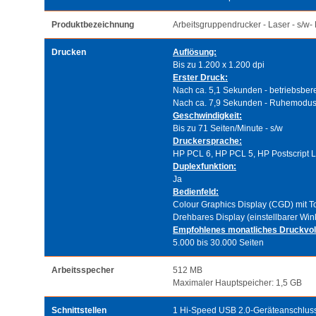
Produktbezeichnung
Arbeitsgruppendrucker - Laser - s/w-
Drucken
Auflösung:
Bis zu 1.200 x 1.200 dpi
Erster Druck:
Nach ca. 5,1 Sekunden - betriebsbere
Nach ca. 7,9 Sekunden - Ruhemodu
Geschwindigkeit:
Bis zu 71 Seiten/Minute - s/w
Druckersprache:
HP PCL 6, HP PCL 5, HP Postscript Le
Duplexfunktion:
Ja
Bedienfeld:
Colour Graphics Display (CGD) mit T
Drehbares Display (einstellbarer Wink
Empfohlenes monatliches Druckvo
5.000 bis 30.000 Seiten
Arbeitsspecher
512 MB
Maximaler Hauptspeicher: 1,5 GB
Schnittstellen
1 Hi-Speed USB 2.0-Geräteanschlus