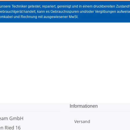
nsere Techniker getestet, repariert, gereinigt und in einem druckbereiten Zustand!
Gebrauchtgerät handelt, kann es Gebrauchsspuren und/oder Vergilbungen aufweis
tromkabel und Rechnung mit ausgewiesener MwSt.
Informationen
team GmbH
Versand
n Ried 16