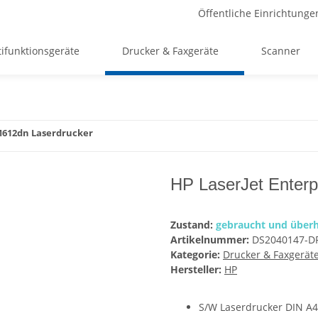
Öffentliche Einrichtunge
ifunktionsgeräte
Drucker & Faxgeräte
Scanner
 M612dn Laserdrucker
HP LaserJet Enterp
Zustand:
gebraucht und überh
Artikelnummer:
DS2040147-D
Kategorie:
Drucker & Faxgerät
Hersteller:
HP
S/W Laserdrucker DIN A4