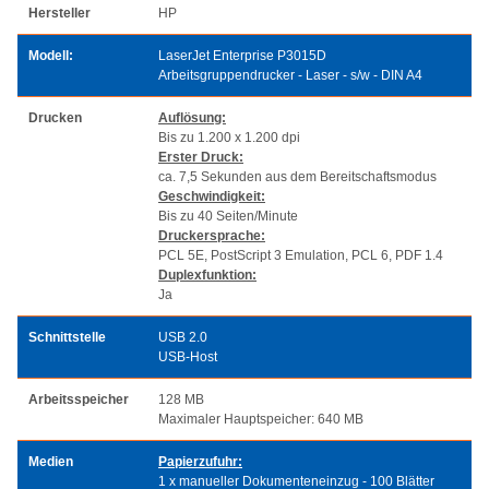
Hersteller
HP
Modell:
LaserJet Enterprise P3015D
Arbeitsgruppendrucker - Laser - s/w - DIN A4
Drucken
Auflösung:
Bis zu 1.200 x 1.200 dpi
Erster Druck:
ca. 7,5 Sekunden aus dem Bereitschaftsmodus
Geschwindigkeit:
Bis zu 40 Seiten/Minute
Druckersprache:
PCL 5E, PostScript 3 Emulation, PCL 6, PDF 1.4
Duplexfunktion:
Ja
Schnittstelle
USB 2.0
USB-Host
Arbeitsspeicher
128 MB
Maximaler Hauptspeicher: 640 MB
Medien
Papierzufuhr:
1 x manueller Dokumenteneinzug - 100 Blätter