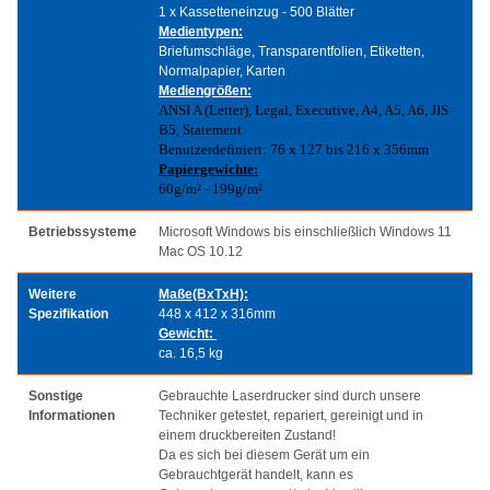
1 x Kassetteneinzug - 500 Blätter
Medientypen:
Briefumschläge, Transparentfolien, Etiketten,
Normalpapier, Karten
Mediengrößen:
ANSI A (Letter), Legal, Executive, A4, A5, A6, JIS
B5, Statement
Benutzerdefiniert: 76 x 127 bis 216 x 356mm
Papiergewichte:
60g/m² - 199g/m²
Betriebssysteme
Microsoft Windows bis einschließlich Windows 11
Mac OS 10.12
Weitere
Maße(BxTxH):
Spezifikation
448 x 412 x 316mm
Gewicht:
ca. 16,5 kg
Sonstige
Gebrauchte Laserdrucker sind durch unsere
Informationen
Techniker getestet, repariert, gereinigt und in
einem druckbereiten Zustand!
Da es sich bei diesem Gerät um ein
Gebrauchtgerät handelt, kann es