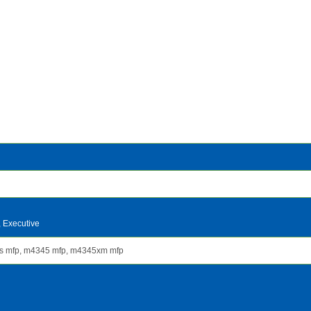
, Executive
s mfp, m4345 mfp, m4345xm mfp