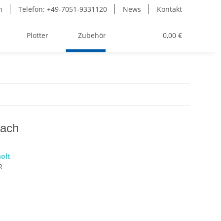
n
Telefon: +49-7051-9331120
News
Kontakt
Plotter
Zubehör
Toner
0,00 €
fach
olt
R