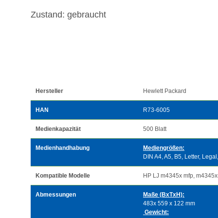
Zustand: gebraucht
Hersteller
Hewlett Packard
HAN
R73-6005
Medienkapazität
500 Blatt
Medienhandhabung
Mediengrößen:
DIN A4, A5, B5, Letter, Legal
Kompatible Modelle
HP LJ m4345x mfp, m4345x
Abmessungen
Maße (BxTxH):
483x 559 x 122 mm
Gewicht: