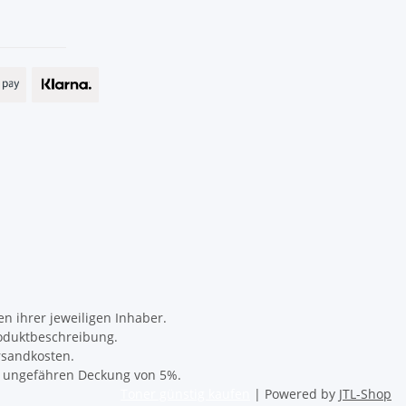
 ihrer jeweiligen Inhaber.
oduktbeschreibung.
rsandkosten.
er ungefähren Deckung von 5%.
Toner günstig kaufen
| Powered by
JTL-Shop