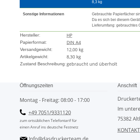
8,3 kg
Sonstige Informationen
Gebrauchte Papierfächer sind
Da es sich bei diesem Gerä
Lieferumfang: gebrauchtes
HP
Hersteller:
DIN A4
Papierformat:
12,00 kg
Versandgewicht:
8,30
kg
Artikelgewicht:
gebraucht und überholt
Zustand Beschreibung:
Öffnungszeiten
Anschrift
Drucker
Montag - Freitag: 08:00 - 17:00
Im untere
+49 7051/9331120
75382 Alt
zum ortsüblichen Telefontarif für
einen Anruf ins deutsche Festnetz
KONTAKT
Info@dasdruckerteam.de