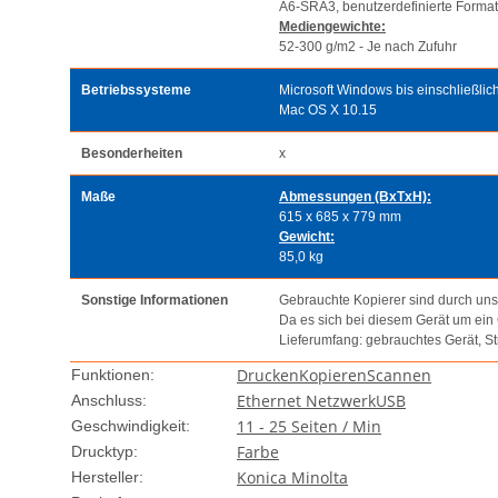
A6-SRA3, benutzerdefinierte Format
Mediengewichte:
52-300 g/m2 - Je nach Zufuhr
Betriebssysteme
Microsoft Windows bis einschließli
Mac OS X 10.15
Besonderheiten
x
Maße
Abmessungen (BxTxH):
615 x 685 x 779 mm
Gewicht:
85,0 kg
Sonstige Informationen
Gebrauchte Kopierer sind durch unse
Da es sich bei diesem Gerät um ein
Lieferumfang: gebrauchtes Gerät, 
Drucken
Kopieren
Scannen
Funktionen:
Ethernet Netzwerk
USB
Anschluss:
11 - 25 Seiten / Min
Geschwindigkeit:
Farbe
Drucktyp:
Konica Minolta
Hersteller: