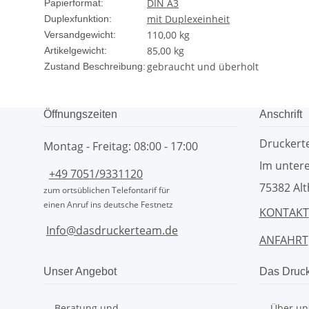
DIN A3
Papierformat:
mit Duplexeinheit
Duplexfunktion:
110,00 kg
Versandgewicht:
85,00
kg
Artikelgewicht:
gebraucht und überholt
Zustand Beschreibung:
Öffnungszeiten
Anschrift
Drucker
Montag - Freitag: 08:00 - 17:00
Im untere
+49 7051/9331120
75382 Alt
zum ortsüblichen Telefontarif für
einen Anruf ins deutsche Festnetz
KONTAKT
Info@dasdruckerteam.de
ANFAHRT
Unser Angebot
Das Druc
Beratung und
Über un