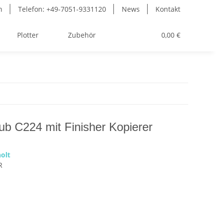
n
Telefon: +49-7051-9331120
News
Kontakt
Plotter
Zubehör
Toner
0,00 €
ub C224 mit Finisher Kopierer
olt
R