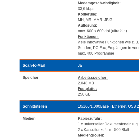
Modemgeschwindigkeit:
33,6 kbps
Kodierung:
MH, MR, MMR, JBIG
Auflösung:
max. 600 x 600 dpi (ultrafein)
Funktionen:
viele innovative Funktionen wie z. B
Senden, PC-Fax, Empfangen in vert
max. 400 Programme
Scan-to-Mail
Ja
Speicher
Arbeitsspeicher:
2.048 MB
Festplatte:
250 GB
Schnittstellen
10/100/1.000BaseT Ethernet, USB 2
Medien
Papierzufuhr:
1 x universeller Dokumenteneinzug -
2 x Kassettenzufuhr - 500 Blatt
Mediengrößen: