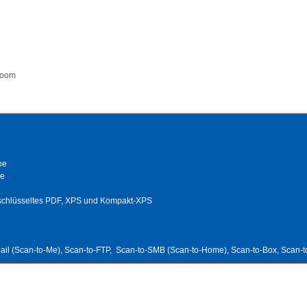
-Zoom
be
be
rschlüsseltes PDF, XPS und Kompakt-XPS
ail (Scan-to-Me), Scan-to-FTP, Scan-to-SMB (Scan-to-Home), Scan-to-Box, Sca