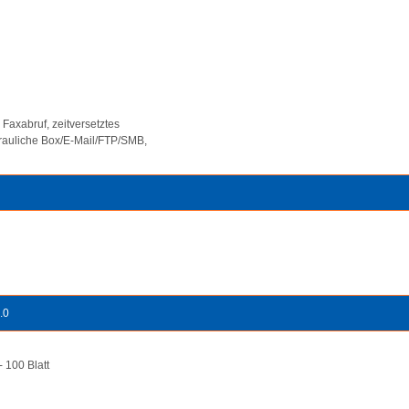
. Faxabruf, zeitversetztes
rauliche Box/E-Mail/FTP/SMB,
.0
 100 Blatt