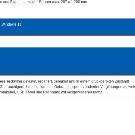
e aus Stapelblattzufuhr, Banner max. 297 x 1.200 mm
ch Windows 11
re Techniker getestet, repariert, gereinigt und in einem druckbereiten Zustand!
 Gebrauchtgerät handelt, kann es Gebrauchsspuren und/oder Vergilbungen aufwei
Stromkabel, USB Kabel und Rechnung mit ausgewiesener MwSt.