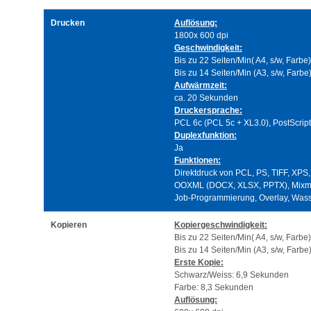
Drucken
Auflösung:
1800x 600 dpi
Geschwindigkeit:
Bis zu 22 Seiten/Min( A4, s/w, Farbe)
Bis zu 14 Seiten/Min (A3, s/w, Farbe
Aufwärmzeit:
ca. 20 Sekunden
Druckersprache:
PCL 6c (PCL 5c + XL3.0), PostScrip
Duplexfunktion:
Ja
Funktionen:
Direktdruck von PCL, PS, TIFF, XPS
OOXML (DOCX, XLSX, PPTX), Mixme
Job-Programmierung, Overlay, Wass
Kopieren
Kopiergeschwindigkeit:
Bis zu 22 Seiten/Min( A4, s/w, Farbe)
Bis zu 14 Seiten/Min (A3, s/w, Farbe
Erste Kopie:
Schwarz/Weiss: 6,9 Sekunden
Farbe: 8,3 Sekunden
Auflösung: