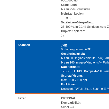
600x 600 dpi
Graustufen:
bis zu 256 Graustufen
Mehrfachkopien:
1-9.999
Verkleinern/Vergrößern:
25-400 %, in 0,1 %-Schritten, Auto
Duplex Kopieren:
Ja
Scannen
Typ:
Vorlagenglas und ADF
Geschwindigkeit:
bis zu 80 Originale/Minute - s/w, Far
bis zu 160 Images/Minute - s/w, Far
Dateiformate:
JPEG, TIFF, PDF, Kompakt-PDF, ve
Scanauflösung:
max . 600 x 600 dpi
Funktionen:
Netzwerk TWAIN-Scan, Scan-to-E-M
Faxen
OPTIONAL
Kompatibilität:
Super G3