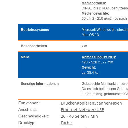
Mediengrößen:
DIN A6 bis DIN A4, benutzerde
Mediengewichte:
60 g/m2 - 210 g/m2 - Je nach
Betriebssysteme
Microsoft Windows bis einsch
Mac OS 13
Besonderheiten
xxx
Maße
Abmessung(BxTxH):
420 x 528 x 572 mm
Gewicht:
ca. 38,4 kg
Sonstige Informationen
Gebrauchte Multifunktionsdruc
Da es sich bei diesem Gerät 
Lieferumfang: gebrauchtes G
Drucken
Kopieren
Scannen
Faxen
Funktionen:
Ethernet Netzwerk
USB
Anschluss:
26 - 40 Seiten / Min
Geschwindigkeit:
Farbe
Drucktyp: