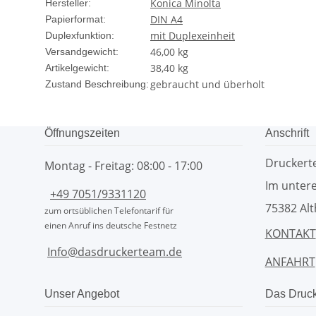
Konica Minolta
Hersteller:
DIN A4
Papierformat:
mit Duplexeinheit
Duplexfunktion:
46,00 kg
Versandgewicht:
38,40
kg
Artikelgewicht:
gebraucht und überholt
Zustand Beschreibung:
Öffnungszeiten
Anschrift
Drucker
Montag - Freitag: 08:00 - 17:00
Im untere
+49 7051/9331120
75382 Alt
zum ortsüblichen Telefontarif für
einen Anruf ins deutsche Festnetz
KONTAKT
Info@dasdruckerteam.de
ANFAHRT
Unser Angebot
Das Druc