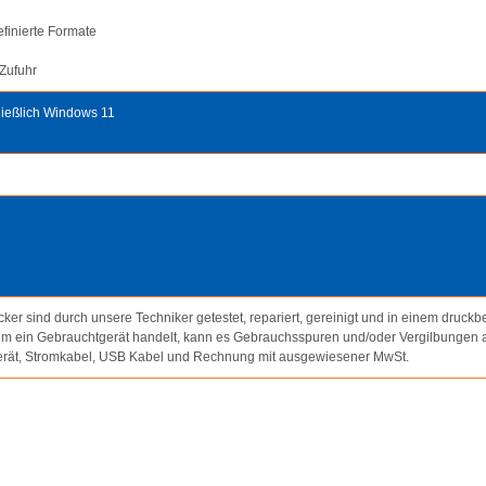
finierte Formate
 Zufuhr
ließlich Windows 11
ker sind durch unsere Techniker getestet, repariert, gereinigt und in einem druckb
um ein Gebrauchtgerät handelt, kann es Gebrauchsspuren und/oder Vergilbungen 
erät, Stromkabel, USB Kabel und Rechnung mit ausgewiesener MwSt.