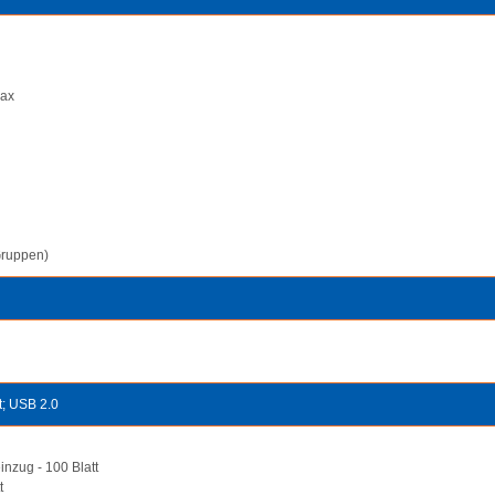
Fax
Gruppen)
t; USB 2.0
nzug - 100 Blatt
t