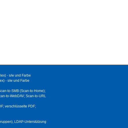
lex) - s/w und Farbe
lex) - s/w und Farbe
 Scan-to-SMB (Scan-to-Home);
Scan-to-WebDAV; Scan-to-URL
F; verschlüsselte PDF;
Gruppen), LDAP-Unterstützung