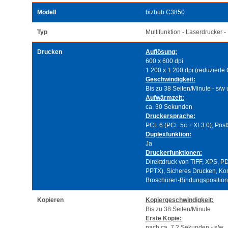
Modell
bizhub C3850
Typ
Multifunktion - Laserdrucker -
Drucken
Auflösung:
600 x 600 dpi
1.200 x 1.200 dpi (reduzierte
Geschwindigkeit:
Bis zu 38 Seiten/Minute - s/w
Aufwärmzeit:
ca. 30 Sekunden
Druckersprache:
PCL 6 (PCL 5c + XL3.0), Post
Duplexfunktion:
Ja
Druckerfunktionen:
Direktdruck von TIFF, XPS,
PPTX), Sicheres Drucken, Kom
Broschüren-Bindungspositio
Kopieren
Kopiergeschwindigkeit:
Bis zu 38 Seiten/Minute
Erste Kopie:
nach ca. 7,2 Sekunden - s/w