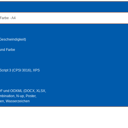
 Farbe - A4
 Geschwindigkeit)
 und Farbe
Script 3 (CPSI 3016), XPS
 PDF und OOXML (DOCX, XLSX,
bination, N-up, Poster,
nen, Wasserzeichen