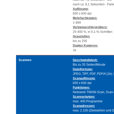
nach ca. 8,1 Sekunden - Farb
Auflösung:
600 x 600 dpi
Mehrfachkopien:
1-999
Verkleinern/Vergrößern:
25-400 %, in 0,1-%-Schritten
Graustufen:
bis zu 256
Duplex Kopieren:
Ja
Scannen
Geschwindigkeit:
Bis zu 35 Seiten/Minute
Dateiformate:
JPEG, TIFF, PDF, PDF/A (1b),
Scanauflösung:
600 x 600 dpi
Funktionen:
Netzwerk TWAIN-Scan, Scan-t
Scanvarianten:
max. 400 Programme
Scanadressen:
max. 2.100 (Zielwahlen und 