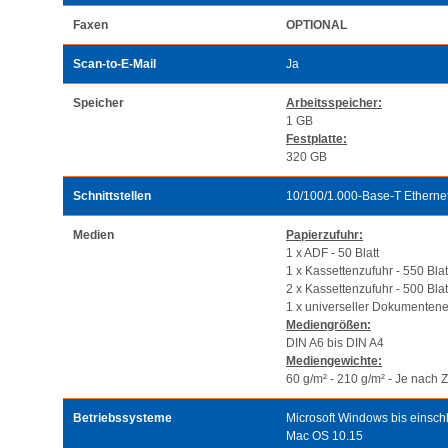
Faxen
OPTIONAL
Scan-to-E-Mail
Ja
Speicher
Arbeitsspeicher:
1 GB
Festplatte:
320 GB
Schnittstellen
10/100/1.000-Base-T Etherne
Medien
Papierzufuhr:
1 x ADF - 50 Blatt
1 x Kassettenzufuhr - 550 Blat
2 x Kassettenzufuhr - 500 Blat
1 x universeller Dokumentenei
Mediengrößen:
DIN A6 bis DIN A4
Mediengewichte:
60 g/m² - 210 g/m² - Je nach 
Betriebssysteme
Microsoft Windows bis einsch
Mac OS 10.15