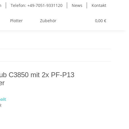
n
Telefon: +49-7051-9331120
News
Kontakt
Plotter
Zubehör
Toner
0,00 €
hub C3850 mit 2x PF-P13
er
olt
R