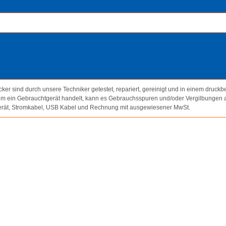
ker sind durch unsere Techniker getestet, repariert, gereinigt und in einem druckb
um ein Gebrauchtgerät handelt, kann es Gebrauchsspuren und/oder Vergilbungen 
erät, Stromkabel, USB Kabel und Rechnung mit ausgewiesener MwSt.