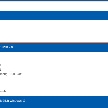
t, USB 2.0
t
t
nzug - 100 Blatt
Zufuhr
ließlich Windows 11