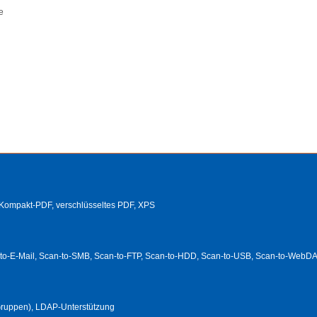
e
 Kompakt-PDF, verschlüsseltes PDF, XPS
o-E-Mail, Scan-to-SMB, Scan-to-FTP, Scan-to-HDD, Scan-to-USB, Scan-to-WebD
Gruppen), LDAP-Unterstützung