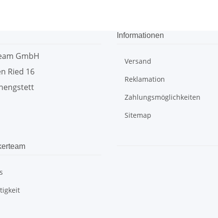
Informationen
team GmbH
Versand
n Ried 16
Reklamation
hengstett
Zahlungsmöglichkeiten
Sitemap
kerteam
s
igkeit