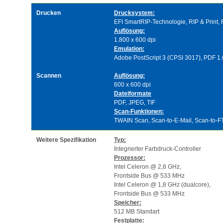
Drucken
Drucksystem:
EFI SmartRIP-Technologie, RIP & Print, 
Auflösung:
1.800 x 600 dpi
Emulation:
Adobe PostScript 3 (CPSI 3017), PDF 1.6
Scannen
Auflösung:
600 x 600 dpi
Dateiformate
PDF, JPEG, TIF
Scan-Funktionen:
TWAIN Scan, Scan-to-E-Mail, Scan-to-F
Weitere Spezifikation
Typ:
Integrierter Farbdruck-Controller
Prozessor:
Intel Celeron @ 2,8 GHz,
Frontside Bus @ 533 MHz
Intel Celeron @ 1,8 GHz (dualcore),
Frontside Bus @ 533 MHz
Speicher:
512 MB Standart
Festplatte: