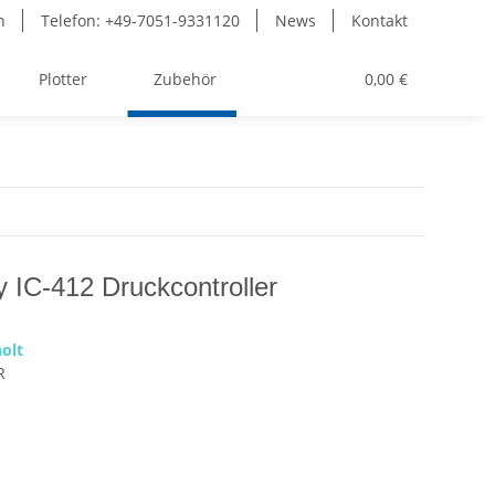
n
Telefon: +49-7051-9331120
News
Kontakt
Plotter
Zubehör
Toner
0,00 €
y IC-412 Druckcontroller
olt
R