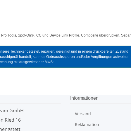
ro Tools, Spot-On®, ICC und Device Link Profile, Composite überdrucken, Separa
sere Techniker getestet, repariert, gereinigt und in einem druckbereiten Zustand!
brauchtgerät handelt, kann es Gebrauchsspuren und/oder Vergilbungen aufweisen.
Rechnung mit ausgewiesener MwSt.
Informationen
team GmbH
Versand
n Ried 16
Reklamation
hengstett