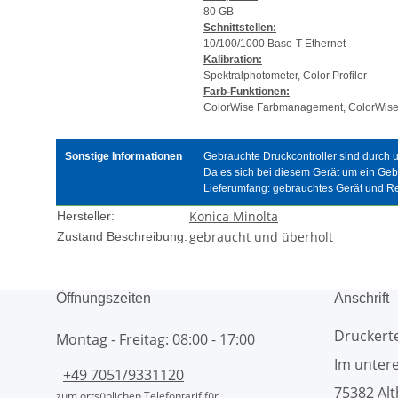
80 GB
Schnittstellen:
10/100/1000 Base-T Ethernet
Kalibration:
Spektralphotometer, Color Profiler
Farb-Funktionen:
ColorWise Farbmanagement, ColorWise P
Sonstige Informationen
Gebrauchte Druckcontroller sind durch un
Da es sich bei diesem Gerät um ein Ge
Lieferumfang: gebrauchtes Gerät und 
Konica Minolta
Hersteller:
gebraucht und überholt
Zustand Beschreibung:
Öffnungszeiten
Anschrift
Drucker
Montag - Freitag: 08:00 - 17:00
Im untere
+49 7051/9331120
75382 Alt
zum ortsüblichen Telefontarif für