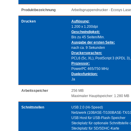
Produktbezeichnung
Arbeitsgruppendrucker - Ecosys Lase
Drucken
Auflösung:
1.200 x 1.200dpi
Geschwindigkeit:
Bis zu 45 Seiten/Min.
Ausgabe der ersten Seite:
nach ca. 9 Sekunden
Druckersprachen:
PCL6 (5c, XL), PostScript 3 (KPDL 3)
Prozessor:
PowerPC 465/750 MHz
Duplexfunktion:
Ja
Arbeitsspeicher
256 MB
Maximaler Hauptspeicher: 1.280 MB
Schnittstellen
USB 2.0 (Hi-Speed)
Netzwerk (10BASE-T/100BASE-TX/1
USB Host für USB-Flash-Speicher
Steckplatz für optionale Schnittstelle 
Steckplatz für SD/SDHC-Karte