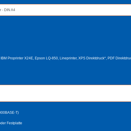
r - DIN A4
, IBM Proprinter X24E, Epson LQ-850, Lineprinter, XPS Direktdruck*, PDF Direktdruc
000BASE-T)
oder Festplatte