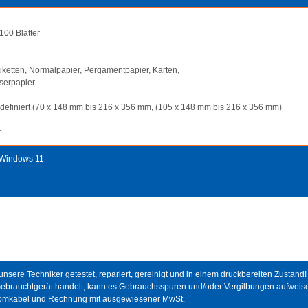
100 Blätter
tiketten, Normalpapier, Pergamentpapier, Karten,
serpapier
zerdefiniert (70 x 148 mm bis 216 x 356 mm, (105 x 148 mm bis 216 x 356 mm)
r
h Windows 11
sere Techniker getestet, repariert, gereinigt und in einem druckbereiten Zustand!
Gebrauchtgerät handelt, kann es Gebrauchsspuren und/oder Vergilbungen aufweis
tromkabel und Rechnung mit ausgewiesener MwSt.