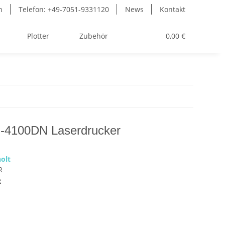
n
Telefon: +49-7051-9331120
News
Kontakt
Plotter
Zubehör
Toner
0,00 €
-4100DN Laserdrucker
olt
R
e