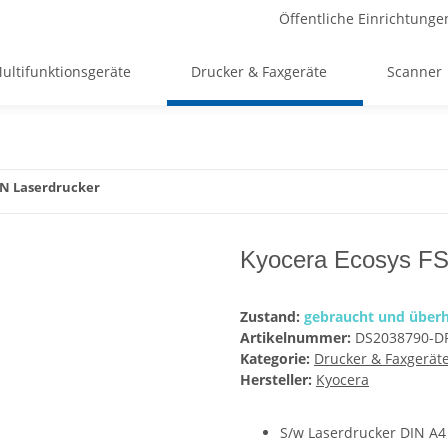
Öffentliche Einrichtunge
ultifunktionsgeräte
Drucker & Faxgeräte
Scanner
DN Laserdrucker
Kyocera Ecosys FS
Zustand:
gebraucht und überh
Artikelnummer:
DS2038790-D
Kategorie:
Drucker & Faxgerät
Hersteller:
Kyocera
S/w Laserdrucker DIN A4