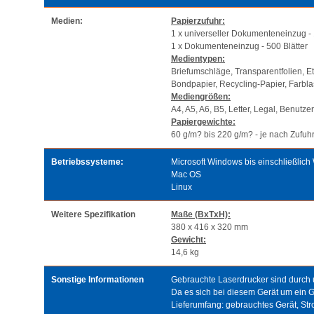
Medien:
Papierzufuhr:
1 x universeller Dokumenteneinzug - 
1 x Dokumenteneinzug - 500 Blätter
Medientypen:
Briefumschläge, Transparentfolien, E
Bondpapier, Recycling-Papier, Farbla
Mediengrößen:
A4, A5, A6, B5, Letter, Legal, Benut
Papiergewichte:
60 g/m? bis 220 g/m? - je nach Zufuh
Betriebssysteme:
Microsoft Windows bis einschließlic
Mac OS
Linux
Weitere Spezifikation
Maße (BxTxH):
380 x 416 x 320 mm
Gewicht:
14,6 kg
Sonstige Informationen
Gebrauchte Laserdrucker sind durch un
Da es sich bei diesem Gerät um ein 
Lieferumfang: gebrauchtes Gerät, S