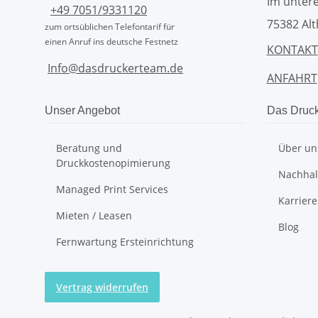
Im untere
+49 7051/9331120
75382 Alt
zum ortsüblichen Telefontarif für
einen Anruf ins deutsche Festnetz
KONTAKT
Info@dasdruckerteam.de
ANFAHRT
Unser Angebot
Das Druc
Beratung und
Über un
Druckkostenopimierung
Nachhalt
Managed Print Services
Karriere
Mieten / Leasen
Blog
Fernwartung Ersteinrichtung
Vertrag widerrufen