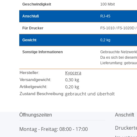
Geschwindigkeit
100 Mbit
Anschluß
RJ-45
Für Drucker
FS-1010 / FS-1020D /
Gewicht
0,2 kg
Sonstige Informationen
Gebrauchte Netzwerkka
Da es sich bei diese
Lieferumfang: gebrau
Kyocera
Hersteller:
0,30 kg
Versandgewicht:
0,20
kg
Artikelgewicht:
gebraucht und überholt
Zustand Beschreibung:
Öffnungszeiten
Anschrift
Drucker
Montag - Freitag: 08:00 - 17:00