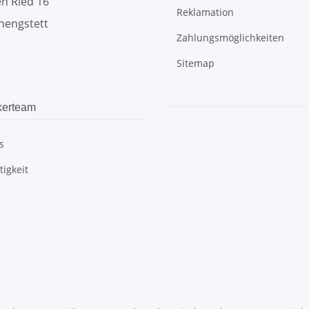
n Ried 16
Reklamation
hengstett
Zahlungsmöglichkeiten
Sitemap
kerteam
s
igkeit