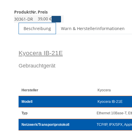
ProduktNr.
Preis
39,00 €
30361-DR
Beschreibung
Warn & Herstellerinformationen
Kyocera IB-21E
Gebrauchtgerät
Hersteller
Kyocera
Modell
Kyocera IB-21E
Typ
Ethernet 10Base-T, E
Netzwerk/Transportprotokoll
TCP/IP, IPX/SPX, App