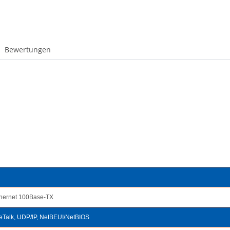
Bewertungen
thernet 100Base-TX
leTalk, UDP/IP, NetBEUI/NetBIOS