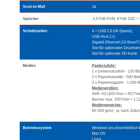
Scan-to-Mail
Ja
Speicher
4,5?GB RAM, 8?GB SSD + 3
Schnittstellen
4 × USB 2.0 (Hi-Speed),
USB Host 2.0,
Gigabit-Ethernet (10 BaseT
Slot für optionalen Druckse
Slot für optionale SD-Karte
Medien
Papierzufuhr:
1 x Universalzufuhr - 150 Bl
2 x Papierkassette - 500 Blat
2 x Papiermagazin - 1.500 Bl
Mediengrößen:
A6R–A3 (305?mm × 457?m
Banner max. 305?mm × 1.
Mediengewichte:
60-300 g/m2 - je nach Zufuh
Betriebssystem
Windows bis einschließlich
Mac OS
Linux