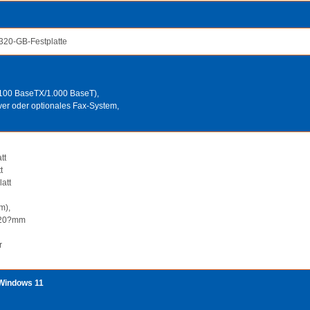
20-GB-Festplatte
/100 BaseTX/1.000 BaseT),
rver oder optionales Fax-System,
att
t
att
m),
220?mm
r
Windows 11