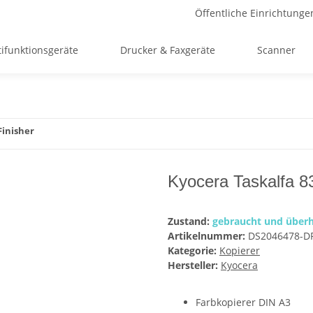
Öffentliche Einrichtunge
ifunktionsgeräte
Drucker & Faxgeräte
Scanner
Finisher
Kyocera Taskalfa 83
Zustand:
gebraucht und überh
Artikelnummer:
DS2046478-D
Kategorie:
Kopierer
Hersteller:
Kyocera
Farbkopierer DIN A3