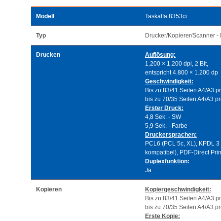
Modell
Taskalfa 8353ci
Typ
Drucker/Kopierer/Scanner - 
Drucken
Auflösung:
1.200 × 1.200 dpi, 2 Bit,
entspricht 4.800 × 1.200 dp
Geschwindigkeit:
Bis zu 83/41 Seiten A4/A3 p
bis zu 70/35 Seiten A4/A3 pr
Erster Druck:
4,8 Sek. - SW
5,9 Sek. - Farbe
Druckersprachen:
PCL6 (PCL 5c, XL), KPDL 3 (
kompatibel), PDF-Direct Pri
Duplexfunktion:
Ja
Kopieren
Kopiergeschwindigkeit:
Bis zu 83/41 Seiten A4/A3 p
bis zu 70/35 Seiten A4/A3 pr
Erste Kopie: