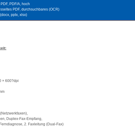
 PDF, PDF/A, hoch
üsseltes PDF, durchsuchbares (OCR)
docx, pptx, xlsx)
eit:
00 × 600?dpi
?mm
 (Netzwerkfaxen),
n, Duplex-Fax-Empfang,
erndiagnose, 2. Faxleitung (Dual-Fax)