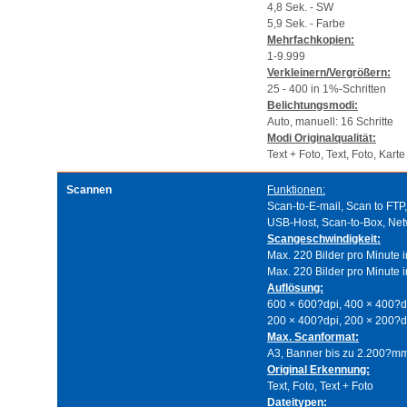
4,8 Sek. - SW
5,9 Sek. - Farbe
Mehrfachkopien:
1-9.999
Verkleinern/Vergrößern:
25 - 400 in 1%-Schritten
Belichtungsmodi:
Auto, manuell: 16 Schritte
Modi Originalqualität:
Text + Foto, Text, Foto, Karte
Scannen
Funktionen:
Scan-to-E-mail, Scan to FTP
USB-Host, Scan-to-Box, N
Scangeschwindigkeit:
Max. 220 Bilder pro Minute 
Max. 220 Bilder pro Minute 
Auflösung:
600 × 600?dpi, 400 × 400?d
200 × 400?dpi, 200 × 200?dp
Max. Scanformat:
A3, Banner bis zu 2.200?m
Original Erkennung:
Text, Foto, Text + Foto
Dateitypen: