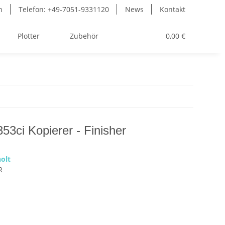
n
Telefon: +49-7051-9331120
News
Kontakt
Plotter
Zubehör
Toner
0,00 €
53ci Kopierer - Finisher
olt
R