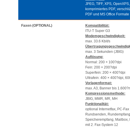
JPEG, TIFF, XPS, OpenXPS,
komprimiertes PDF, verschl
PDF und MS Office Formate (
Faxen (OPTIONAL)
Kompatibilität:
ITU-T Super G3
Modemgeschwindigkeit:
max. 33.6 Kbit/s
Übertragungsgeschwindigk
max. 3 Sekunden (JBIG)
Auflösung:
Normal: 200 × 100?dpi
Fein: 200 × 200?dpi
Superfein: 200 × 400?dpi
Ultrafein: 400 × 400?dpi, 6
Vorlagenformat:
max. A3, Banner bis 1.600
Kompressionsmethode:
JBIG, MMR, MR, MH
Funktionalität:
optional Internetfax, PC-Fax
Rundsenden, Rundempfange
Speicherempfang, Mailbox, F
mit 2. Fax-System 12