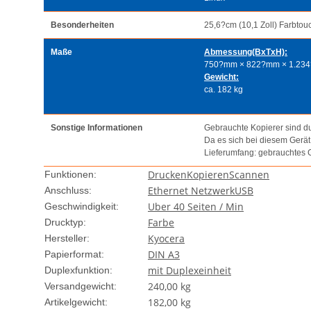
Besonderheiten
25,6?cm (10,1 Zoll) Farbtou
Maße
Abmessung(BxTxH):
750?mm × 822?mm × 1.23
Gewicht:
ca. 182 kg
Sonstige Informationen
Gebrauchte Kopierer sind dur
Da es sich bei diesem Gerä
Lieferumfang: gebrauchtes 
Drucken
Kopieren
Scannen
Funktionen:
Ethernet Netzwerk
USB
Anschluss:
Uber 40 Seiten / Min
Geschwindigkeit:
Farbe
Drucktyp:
Kyocera
Hersteller:
DIN A3
Papierformat:
mit Duplexeinheit
Duplexfunktion:
240,00 kg
Versandgewicht:
182,00
kg
Artikelgewicht: