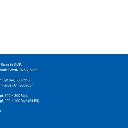
, Scan-to-SMB/
etwork TWAIN, WSD-Scan
in SW (A4, 300?dpi)
in Farbe (A4, 300?dpi)
pi, 300 × 300?dpi,
i, 200 × 100?dpi (24 Bit)
m