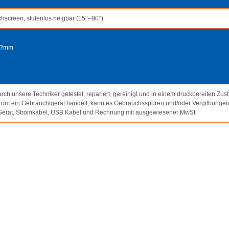
chscreen, stufenlos neigbar (15°–90°)
4?mm
ch unsere Techniker getestet, repariert, gereinigt und in einem druckbereiten Zus
t um ein Gebrauchtgerät handelt, kann es Gebrauchsspuren und/oder Vergilbungen
Gerät, Stromkabel, USB Kabel und Rechnung mit ausgewiesener MwSt.