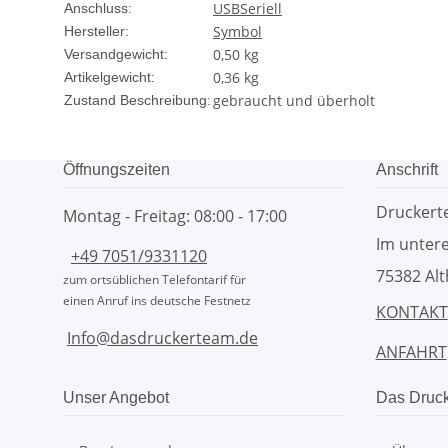
USB
Seriell
Anschluss:
Symbol
Hersteller:
0,50 kg
Versandgewicht:
0,36
kg
Artikelgewicht:
gebraucht und überholt
Zustand Beschreibung:
Öffnungszeiten
Anschrift
Drucker
Montag - Freitag: 08:00 - 17:00
Im untere
+49 7051/9331120
75382 Alt
zum ortsüblichen Telefontarif für
einen Anruf ins deutsche Festnetz
KONTAKT
Info@dasdruckerteam.de
ANFAHRT
Unser Angebot
Das Druc