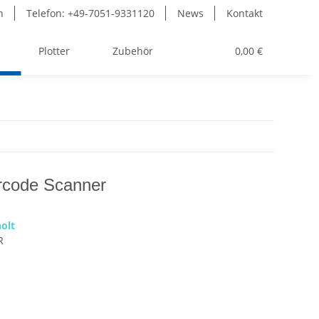
n
Telefon: +49-7051-9331120
News
Kontakt
Plotter
Zubehör
Toner
0,00 €
rcode Scanner
olt
R