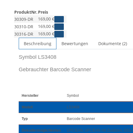
ProduktNr.
Preis
169,00 €
30309-DR
169,00 €
30310-DR
169,00 €
30316-DR
Beschreibung
Bewertungen
Dokumente (2)
Symbol LS3408
Gebrauchter Barcode Scanner
Hersteller
Symbol
Modell
LS3408
Typ
Barcode Scanner
Dekodiermöglichkeiten
UPC/EAN, UPC/EAN mit Zusätzen, GS1-