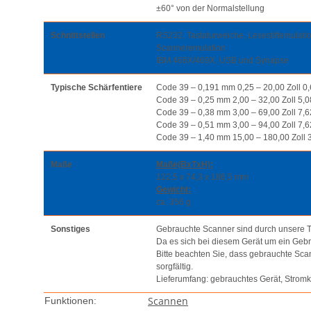
±60° von der Normalstellung
Schnittstellen
RS232, Tastaturweiche, Lesestiftemulatio
Scanneremulation
IBM 468X/469X, USB und Synapse
Typische Schärfentiere
Code 39 – 0,191 mm 0,25 – 20,00 Zoll 0
Code 39 – 0,25 mm 2,00 – 32,00 Zoll 5,0
Code 39 – 0,38 mm 3,00 – 69,00 Zoll 7,
Code 39 – 0,51 mm 3,00 – 94,00 Zoll 7,
Code 39 – 1,40 mm 15,00 – 180,00 Zoll 
Maße
Maße(BxTxH):
122,5 x 74,3 x 186,5 mm
Gewicht:
ca. 356 g
Sonstiges
Gebrauchte Scanner sind durch unsere Tec
Da es sich bei diesem Gerät um ein Geb
Bitte beachten Sie, dass gebrauchte Scan
sorgfältig.
Lieferumfang: gebrauchtes Gerät, Stro
Scannen
Funktionen: