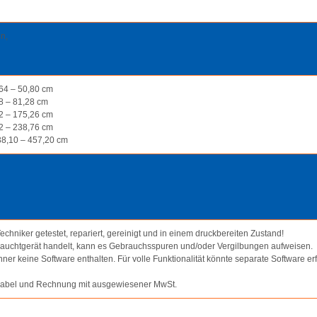
n,
,64 – 50,80 cm
8 – 81,28 cm
62 – 175,26 cm
62 – 238,76 cm
38,10 – 457,20 cm
hniker getestet, repariert, gereinigt und in einem druckbereiten Zustand!
rauchtgerät handelt, kann es Gebrauchsspuren und/oder Vergilbungen aufweisen.
ner keine Software enthalten. Für volle Funktionalität könnte separate Software er
mkabel und Rechnung mit ausgewiesener MwSt.