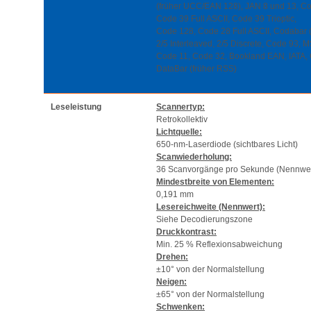
(früher UCC/EAN 128), JAN 8 und 13, Co
Code 39 Full ASCII, Code 39 Trioptic,
Code 128, Code 28 Full ASCII, Codabar 
2/5 Interleaved, 2/5 Discrete, Code 93, M
Code 11, Code 32, Bookland EAN, IATA,
DataBar (früher RSS)
Leseleistung
Scannertyp:
Retrokollektiv
Lichtquelle:
650-nm-Laserdiode (sichtbares Licht)
Scanwiederholung:
36 Scanvorgänge pro Sekunde (Nennwer
Mindestbreite von Elementen:
0,191 mm
Lesereichweite (Nennwert):
Siehe Decodierungszone
Druckkontrast:
Min. 25 % Reflexionsabweichung
Drehen:
±10° von der Normalstellung
Neigen:
±65° von der Normalstellung
Schwenken: