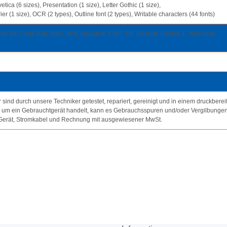
ica (6 sizes), Presentation (1 size), Letter Gothic (1 size),
rier (1 size), OCR (2 types), Outline font (2 types), Writable characters (44 fonts)
 93, Code 128, NW7, MSI, Industrial 2 of 5, ITF, Postnet, RM4SCC, KIX-code
sind durch unsere Techniker getestet, repariert, gereinigt und in einem druckberei
t um ein Gebrauchtgerät handelt, kann es Gebrauchsspuren und/oder Vergilbunge
 Gerät, Stromkabel und Rechnung mit ausgewiesener MwSt.