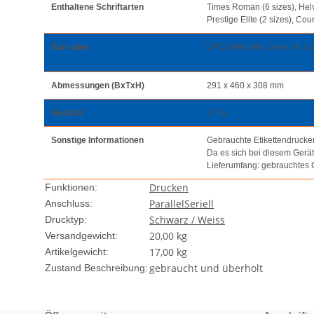
Enthaltene Schriftarten
Times Roman (6 sizes), Helvet
Prestige Elite (2 sizes), Cou
Barcodes
UPC/EAN/JAN, Code 39, Code
Abmessungen (BxTxH)
291 x 460 x 308 mm
Gewicht
17 kg
Sonstige Informationen
Gebrauchte Etikettendrucker 
Da es sich bei diesem Gerä
Lieferumfang: gebrauchtes
Drucken
Funktionen:
Parallel
Seriell
Anschluss:
Schwarz / Weiss
Drucktyp:
20,00 kg
Versandgewicht:
17,00
kg
Artikelgewicht:
gebraucht und überholt
Zustand Beschreibung: