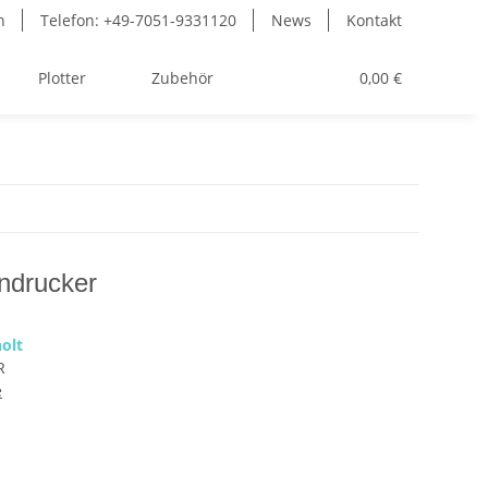
n
Telefon: +49-7051-9331120
News
Kontakt
Plotter
Zubehör
Toner
0,00 €
ndrucker
olt
R
e