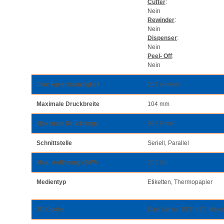
Cutter
:
Nein
Rewinder
:
Nein
Dispenser
:
Nein
Peel- Off
:
Nein
Druckgeschwindigkeit
254 mm/sec
Maximale Druckbreite
104 mm
Maximale Drucklänge
997,9 mm
Schnittstelle
Seriell, Parallel
Max. Auflösung (S/W)
203 dpi
Medientyp
Etiketten, Thermopapier
2D Codes
Data Matrix, PDF 417, Maxi