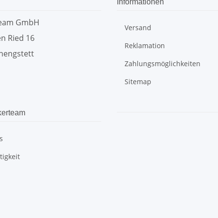
Informationen
team GmbH
Versand
n Ried 16
Reklamation
hengstett
Zahlungsmöglichkeiten
Sitemap
kerteam
s
igkeit