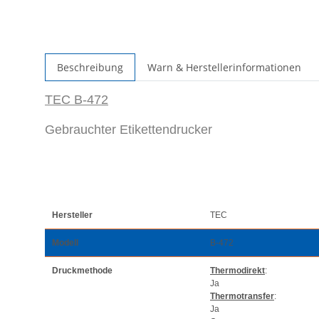
Beschreibung
Warn & Herstellerinformationen
TEC B-472
Gebrauchter Etikettendrucker
Hersteller
TEC
Modell
B-472
Druckmethode
Thermodirekt
:
Ja
Thermotransfer
:
Ja