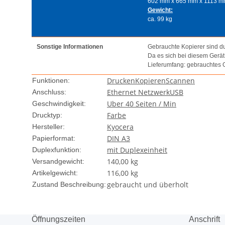
602 mm x 665 mm x 1113 
Gewicht:
ca. 99 kg
Sonstige Informationen
Gebrauchte Kopierer sind dur
Da es sich bei diesem Gerä
Lieferumfang: gebrauchtes 
Drucken
Kopieren
Scannen
Funktionen:
Ethernet Netzwerk
USB
Anschluss:
Uber 40 Seiten / Min
Geschwindigkeit:
Farbe
Drucktyp:
Kyocera
Hersteller:
DIN A3
Papierformat:
mit Duplexeinheit
Duplexfunktion:
140,00 kg
Versandgewicht:
116,00
kg
Artikelgewicht:
gebraucht und überholt
Zustand Beschreibung:
Öffnungszeiten
Anschrift