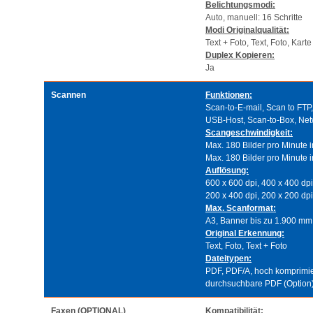
Belichtungsmodi:
Auto, manuell: 16 Schritte
Modi Originalqualität:
Text + Foto, Text, Foto, Karte
Duplex Kopieren:
Ja
Scannen
Funktionen:
Scan-to-E-mail, Scan to FTP
USB-Host, Scan-to-Box, N
Scangeschwindigkeit:
Max. 180 Bilder pro Minute 
Max. 180 Bilder pro Minute i
Auflösung:
600 x 600 dpi, 400 x 400 dpi
200 x 400 dpi, 200 x 200 dpi,
Max. Scanformat:
A3, Banner bis zu 1.900 mm 
Original Erkennung:
Text, Foto, Text + Foto
Dateitypen:
PDF, PDF/A, hoch komprimie
durchsuchbare PDF (Option
Faxen (OPTIONAL)
Kompatibilität: