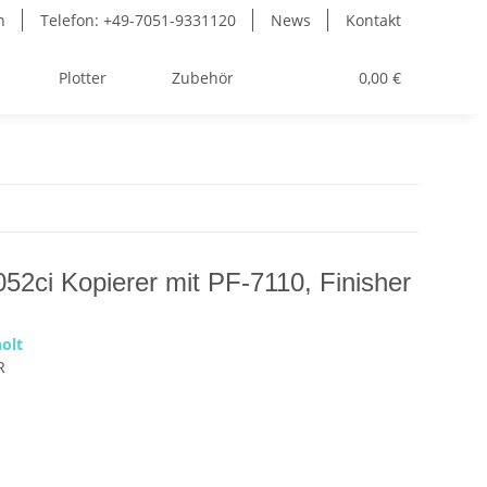
n
Telefon: +49-7051-9331120
News
Kontakt
Plotter
Zubehör
Toner
0,00 €
52ci Kopierer mit PF-7110, Finisher
olt
R