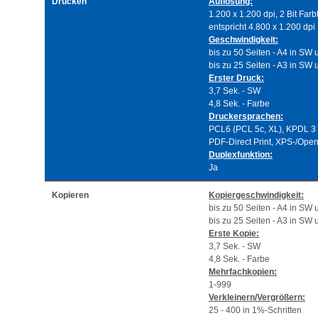
Drucken
Auflösung:
1.200 x 1.200 dpi, 2 Bit Farbt
entspricht 4.800 x 1.200 dpi
Geschwindigkeit:
bis zu 50 Seiten - A4 in SW
bis zu 25 Seiten - A3 in SW
Erster Druck:
3,7 Sek. - SW
4,8 Sek. - Farbe
Druckersprachen:
PCL6 (PCL 5c, XL), KPDL 3 (
PDF-Direct Print, XPS-/Open
Duplexfunktion:
Ja
Kopieren
Kopiergeschwindigkeit:
bis zu 50 Seiten - A4 in SW
bis zu 25 Seiten - A3 in SW
Erste Kopie:
3,7 Sek. - SW
4,8 Sek. - Farbe
Mehrfachkopien:
1-999
Verkleinern/Vergrößern:
25 - 400 in 1%-Schritten