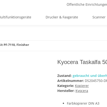
Öffentliche Einrichtunge
ultifunktionsgeräte
Drucker & Faxgeräte
Scanner
t PF-7110, Finisher
Kyocera Taskalfa 50
Zustand:
gebraucht und überh
Artikelnummer:
DS2045750-D
Kategorie:
Kopierer
Hersteller:
Kyocera
Farbkopierer DIN A3