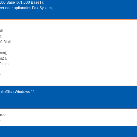
/100 BaseTX/1.000 BaseT),
rver oder optionales Fax-System,
att
t
0 Blatt
mm),
m2 ),
20 mm
r
hließlich Windows 11
creen,
)