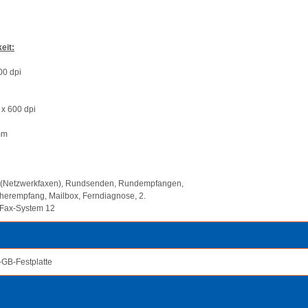
eit:
00 dpi
 x 600 dpi
mm
ax (Netzwerkfaxen), Rundsenden, Rundempfangen,
erempfang, Mailbox, Ferndiagnose, 2.
. Fax-System 12
GB-Festplatte