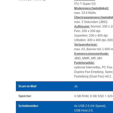
ITU-T Super G3
Modemgeschwindigkeit:
max. 33.6 Kbit/s
Übertragungsgeschwindigk
max. 3 Sekunden (JBIG)
Auflösung:
Normal: 200 x 1
Fein: 200 x 200 dpi
Superfein: 200 x 400 dpi
Ultrafein: 400 x 400 dpi, 600
Vorlagenformat:
max. A3, Banner bis 1.600 
Kompressionsmethode:
JBIG, MMR, MR, MH
Funktionalität:
optional Internetfax, PC-F
Duplex-Fax-Empfang, Speich
Faxleitung (Dual-Fax) mit 2
Scan-to-Mail
Ja
Speicher
4 GB RAM, 8 GB SSD + 320-
Schnittstellen
4x USB 2.0 (Hi-Speed),
USB Host 2.0,