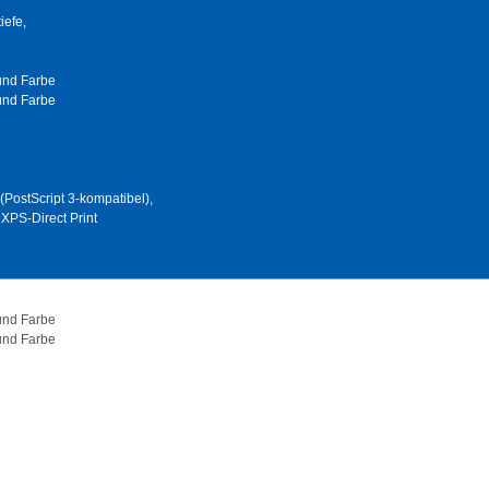
iefe,
 und Farbe
 und Farbe
PostScript 3-kompatibel),
XPS-Direct Print
 und Farbe
 und Farbe