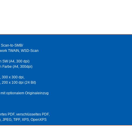
, Scan-to-SMB/
etwork TWAIN, WSD-Scan
in SW (A4, 300 dpi)
n Farbe (A4, 300dpi)
, 300 x 300 dpi,
 200 x 100 dpi (24 Bit)
mit optionalem Originaleinzug
rtes PDF, verschlüsseltes PDF,
), JPEG, TIFF, XPS, OpenXPS